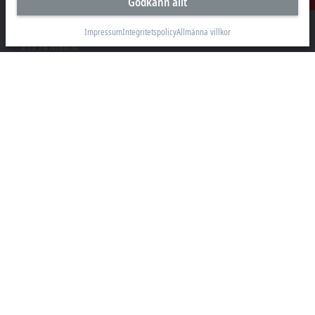
Godkänn allt
Kontakt
Beckhoff Automation AB
Östra Hindbyvägen 70
Impressum
Integritetspolicy
Allmänna villkor
213 74 Malmö
+46 40-680 81 60
info@beckhoff.se
Kontakt
www.beckhoff.com/sv-se/
Nyhetsbrev
Skriv ut sida
Företaget
Produkter och branscher
Support
Sociala medier