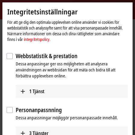
Logga in
Integritetsinställningar
myBeckhoff
Beckhoff
-
För att ge dig den optimala upplevelsen online använder vi cookies för
webbstatistik och analyssyfte samt för att visa personanpassade innehåll.
New
Närmare informationer om dessa och dina rättigheter som användare
Automation
Hemsida
Företaget
Tryck på
finns i vår
integritetspolicy.
Technology
Vision-hårdvarusortimentet tilldelas Red Dot Award och iF Design Award
Gold
Webbstatistik & prestation
Beckhoff Vision tilldelas två produktdesignpriser
Dessa anpassingar ger oss möjligheten att analysera
användningen av webbsidan för att mäta och bidra till att
Vision-hårdvarusortimentet tilldelas
förbättra upplevelsen online.
Red Dot Award och iF Design Award
Gold
1
Tjänst
Beckhoff Vision innehåller nu ett komplett hårdvarusortiment
Personanpassnning
utöver mjukvarulösningen TwinCAT Vision som introducerades
Dessa anpassningar möjliggör personanpassade innehåll.
2017. Utvecklingen var redan från start inriktad på optimal design
och industrianvändningskoncept. Expertjuryn för välrenommerade
Red Dot Award bekräftade nyligen att målen uppnåtts genom att
3
Tjänster