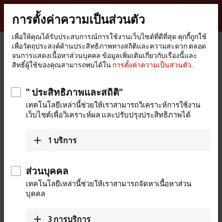
ลงชื่อเข้าใช้
การตั้งค่าความเป็นส่วนตัว
myBeckhoff
Beckhoff
-
เพื่อให้คุณได้รับประสบการณ์การใช้งานเว็บไซต์ที่ดีที่สุด คุกกี้ถูกใช้
เพื่อวัตถุประสงค์ด้านประสิทธิภาพทางสถิติและความสะดวก ตลอด
New
จนการแสดงเนื้อหาส่วนบุคคล ข้อมูลเพิ่มเติมเกี่ยวกับเรื่องนี้และ
Automation
หน้า
บริษัท
ข่าวประชาสัมพันธ์
สิทธิ์ผู้ใช้ของคุณสามารถพบได้ใน
การตั้งค่าความเป็นส่วนตัว.
Technology
หลัก
The Vision hardware portfolio receives the Red Dot Award and the iF Design
Award Gold
" ประสิทธิภาพและสถิติ"
Beckhoff Vision awarded two product design prizes
เทคโนโลยีเหล่านี้ช่วยให้เราสามารถวิเคราะห์การใช้งาน
เว็บไซต์เพื่อวิเคราะห์ผล และปรับปรุงประสิทธิภาพได้
The Vision hardware portfolio
receives the Red Dot Award and the
1
บริการ
iF Design Award Gold
ส่วนบุคคล
Beckhoff Vision now includes a complete hardware portfolio in
addition to the TwinCAT Vision software solution that was
เทคโนโลยีเหล่านี้ช่วยให้เราสามารถจัดหาเนื้อหาส่วน
บุคคล
introduced in 2017. From the very beginning, its development was
oriented around an optimal design and concepts for industrial use.
The expert jury for the renowned Red Dot Award recently
3
การบริการ