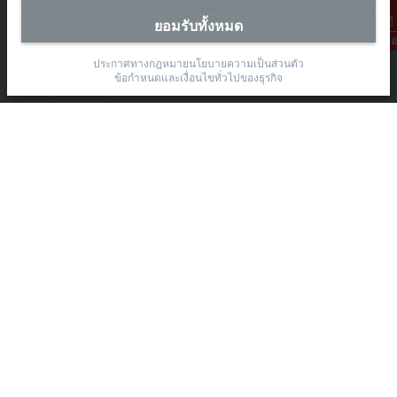
สำนักงานผู้แทนประเทศไทย
ยอมรับทั้งหมด
การติดต่อ
The Pretium Bang Na, Unit 91/8
ประกาศทางกฎหมาย
นโยบายความเป็นส่วนตัว
Moo.15 Bang Na-Trat Frontage Road
ข้อกำหนดและเงื่อนไขทั่วไปของธุรกิจ
Bang Kaeo, Bang Phli District, Samut Prakan 10540
+66 85 525 1555
sales@beckhoff.co.th
ข้อมูลติดต่อ
www.beckhoff.com/th-th/
จดหมายข่าว
ปริ้นหน้ากระดาษ
บริษัท
อุปกรณ์ และเทคโนโลยี
การช่วยเหลือ
สังคมออนไลน์