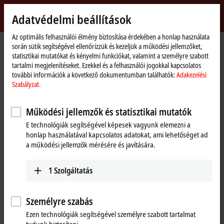
Bejelentkezés
Adatvédelmi beállítások
myBeckhoff
Beckhoff
-
Az optimális felhasználói élmény biztosítása érdekében a honlap használata
során sütik segítségével ellenőrizzük és kezeljük a működési jellemzőket,
New
statisztikai mutatókat és kényelmi funkciókat, valamint a személyre szabott
Automation
Kezdőlap
Termékek
I/O
I/O-specific accessories
Pre-assembled cables
tartalmi megjelenítéseket. Ezekkel és a felhasználói jogokkal kapcsolatos
Technology
ZK1090-3166-0xxx
további információk a következő dokumentumban találhatók:
Adakezelési
Szabályzat.
ZK1090-3166-0xxx | EtherCAT
cable, PUR, AWG26, drag-chain
Működési jellemzők és statisztikai mutatók
suitable
E technológiák segítségével képesek vagyunk elemezni a
honlap használatával kapcsolatos adatokat, ami lehetőséget ad
a működési jellemzők mérésére és javítására.
1
Szolgáltatás
Személyre szabás
Ezen technológiák segítségével személyre szabott tartalmat