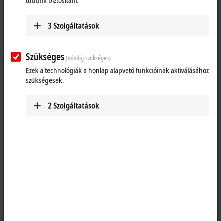
tudunk biztosítani.
3
Szolgáltatások
Szükséges
(mindig szükséges)
Ezek a technológiák a honlap alapvető funkcióinak aktiválásához
szükségesek.
2
Szolgáltatások
1
M8, plug, straight, male, 4-pin, A-coded – M12, flange, straight,
female, 4-pin, D-coded
Product status:
regular delivery