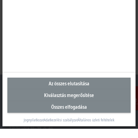
Az összes elutasítása
Kiválasztás megerősítése
Magyarországi központ
Összes elfogadása
Kontakt
Beckhoff Automation Kft.
Jognyilatkozat
Adatkezelési szabályzat
Általános üzleti feltételek
1097 Budapest
Táblás utca 36–38. G. ép.