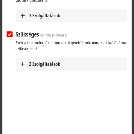
tudunk biztosítani.
3
Szolgáltatások
Szükséges
(mindig szükséges)
Ezek a technológiák a honlap alapvető funkcióinak aktiválásához
szükségesek.
2
Szolgáltatások
2
1
The EJ7037
EtherCAT
plug-in module is designed for the direct
connection of stepper motors in the medium power range up to 1.5 A.
The compact stepper motor output stage is accommodated in the