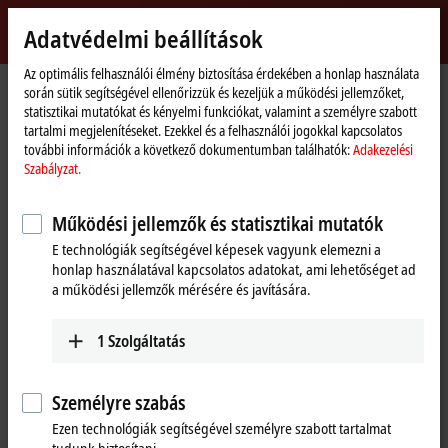
Bejelentkezés
Adatvédelmi beállítások
myBeckhoff
Beckhoff
-
Az optimális felhasználói élmény biztosítása érdekében a honlap használata
során sütik segítségével ellenőrizzük és kezeljük a működési jellemzőket,
New
statisztikai mutatókat és kényelmi funkciókat, valamint a személyre szabott
Automation
Kezdőlap
Termékek
I/O
EtherCAT plug-in modules
tartalmi megjelenítéseket. Ezekkel és a felhasználói jogokkal kapcsolatos
Technology
EJ7xxx | Compact drive technology
EJ7037
további információk a következő dokumentumban találhatók:
Adakezelési
Szabályzat.
EJ7037 | EtherCAT plug-in
module, 1-channel motion
Működési jellemzők és statisztikai mutatók
interface, stepper motor,
E technológiák segítségével képesek vagyunk elemezni a
honlap használatával kapcsolatos adatokat, ami lehetőséget ad
24 V DC, 1.5 A, with incremental
a működési jellemzők mérésére és javítására.
encoder
1
Szolgáltatás
Személyre szabás
Ezen technológiák segítségével személyre szabott tartalmat