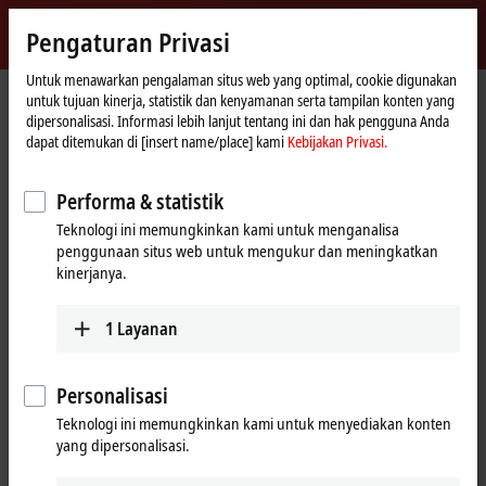
Masuk
Pengaturan Privasi
myBeckhoff
Beckhoff
-
Untuk menawarkan pengalaman situs web yang optimal, cookie digunakan
untuk tujuan kinerja, statistik dan kenyamanan serta tampilan konten yang
New
dipersonalisasi. Informasi lebih lanjut tentang ini dan hak pengguna Anda
Automation
Beranda
Produk
I/O
EtherCAT Box
EPPxxxx | Industrial housing
dapat ditemukan di [insert name/place] kami
Kebijakan Privasi.
Technology
EPP1xxx | Digital input
EPP1008-0022
Performa & statistik
EPP1008-0022 | EtherCAT P Box,
Teknologi ini memungkinkan kami untuk menganalisa
8-channel digital input, 24 V DC,
penggunaan situs web untuk mengukur dan meningkatkan
3 ms, M12
kinerjanya.
1
Layanan
Personalisasi
Teknologi ini memungkinkan kami untuk menyediakan konten
yang dipersonalisasi.