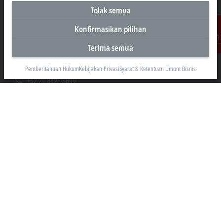
Tolak semua
Kantor Perwakilan Indonesia
Konfirmasikan pilihan
AKR Tower 21st Floor, Unit C - D
Terima semua
Kontak
Jl. Panjang No. 5, Kebon Jeruk
Jakarta 11530
Pemberitahuan Hukum
Kebijakan Privasi
Syarat & Ketentuan Umum Bisnis
+62 21 8428 3699
sales@beckhoff.co.id
Informasi Kontak
www.beckhoff.com/id-id/
Buletin
Cetak halaman
Perusahaan
Produk dan industri
Dukungan