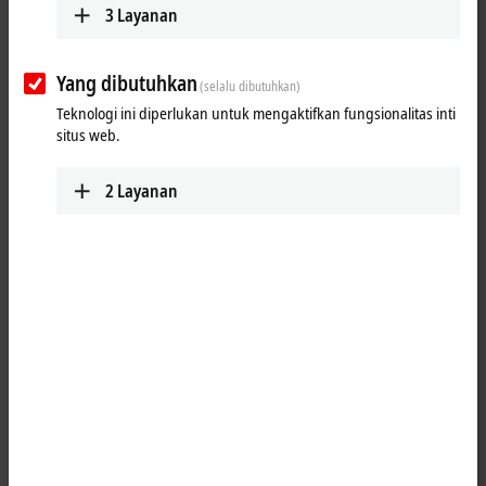
3
Layanan
Yang dibutuhkan
(selalu dibutuhkan)
Teknologi ini diperlukan untuk mengaktifkan fungsionalitas inti
situs web.
2
Layanan
1
1
The EPP1008-0022
EtherCAT P
Box with digital inputs acquires binary
control signals from the process level and transfers them, with
electrical isolation, to the controller. The signal state is displayed by
LEDs; the signals are connected via screwable M12 connectors.
The sensors are supplied from the control voltage U
. The load voltage
S
U
is not used in the input module. The connected sensors are
P