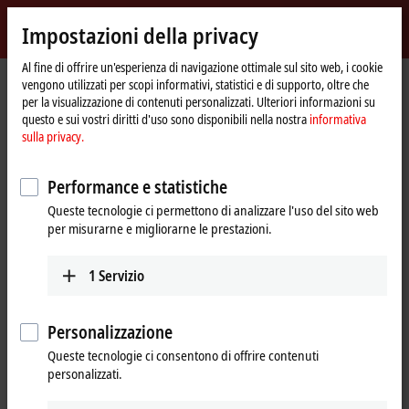
Accedi
Impostazioni della privacy
myBeckhoff
Beckhoff
-
Al fine di offrire un'esperienza di navigazione ottimale sul sito web, i cookie
vengono utilizzati per scopi informativi, statistici e di supporto, oltre che
New
per la visualizzazione di contenuti personalizzati. Ulteriori informazioni su
Automation
Pagina
Azienda
News
questo e sui vostri diritti d'uso sono disponibili nella nostra
informativa
Technology
iniziale
The integrated measurement technology in the ELM3xxx series
sulla privacy.
Performance e statistiche
Cliccando su "Accetta", mostriamo il video e modifichiamo
Queste tecnologie ci permettono di analizzare l'uso del sito web
l'impostazione della privacy, caricando contenuti esterni da Vimeo.
per misurarne e migliorarne le prestazioni.
A tal proposito sei pregato di fare riferimento alla nostra
informativa sulla privacy.
1
Servizio
Accetta
Personalizzazione
Queste tecnologie ci consentono di offrire contenuti
personalizzati.
Mar 16, 2022