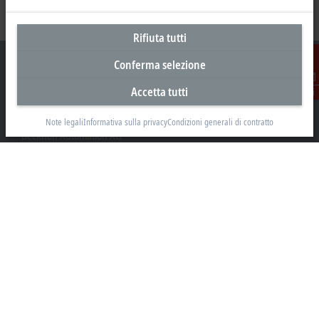
Rifiuta tutti
Conferma selezione
Accetta tutti
Contatti
Sede centrale Svizzera
Note legali
Informativa sulla privacy
Condizioni generali di contratto
Beckhoff Automation AG
Rheinweg 7
8200 Schaffhausen
+41 52 633 40 40
info@beckhoff.ch
Contatti
www.beckhoff.com/it-ch/
Newsletter
Stampa la pagina