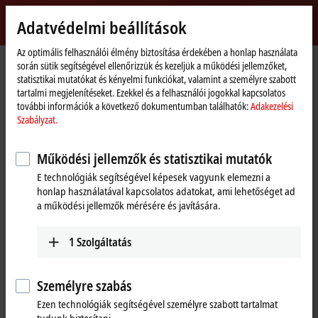
Bejelentkezés
Adatvédelmi beállítások
myBeckhoff
Beckhoff
-
Az optimális felhasználói élmény biztosítása érdekében a honlap használata
során sütik segítségével ellenőrizzük és kezeljük a működési jellemzőket,
New
statisztikai mutatókat és kényelmi funkciókat, valamint a személyre szabott
Automation
Kezdőlap
Vállalati információk
Hírek
tartalmi megjelenítéseket. Ezekkel és a felhasználói jogokkal kapcsolatos
Technology
The integrated measurement technology in the ELM3xxx series
további információk a következő dokumentumban találhatók:
Adakezelési
Szabályzat.
Az "Accept"-re kattintva megjelenik a videó, és megadhatók az
Működési jellemzők és statisztikai mutatók
adatkezelési beállítások; a Video-ból származó külső tartalmat ekkor
E technológiák segítségével képesek vagyunk elemezni a
tölti be a rendszer. További részletek itt találhatók:
Adakezelési
honlap használatával kapcsolatos adatokat, ami lehetőséget ad
Szabályzat.
a működési jellemzők mérésére és javítására.
Elfogadás
1
Szolgáltatás
Személyre szabás
Mar 16, 2022
Ezen technológiák segítségével személyre szabott tartalmat