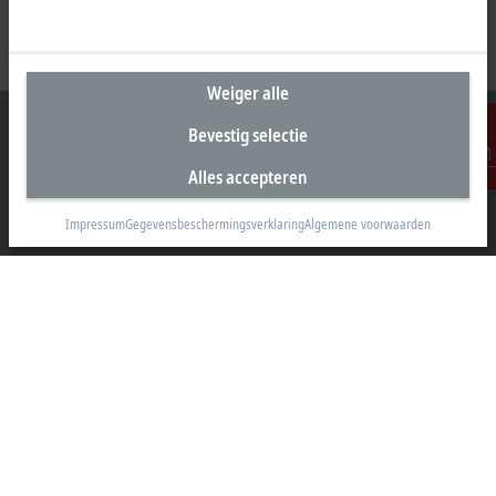
Weiger alle
Bevestig selectie
Alles accepteren
Contact
Hoofdkantoor België
Impressum
Gegevensbeschermingsverklaring
Algemene voorwaarden
Beckhoff Automation BV
Klaverbladstraat 11.2/2
3560 Lummen
+32 13 2522-00
info@beckhoff.be
Contactgegevens
www.beckhoff.com/nl-be/
Newsletter
Pagina afdrukken