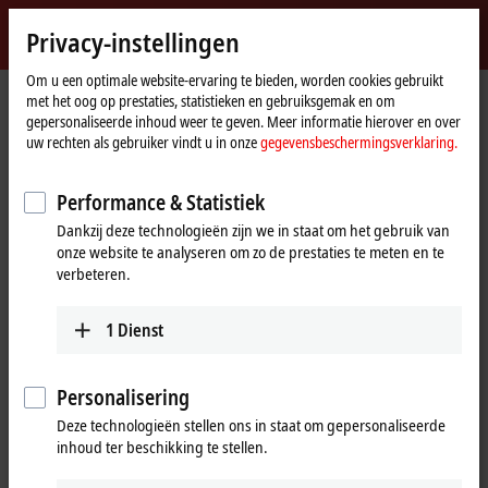
Inloggen
Privacy-instellingen
myBeckhoff
Beckhoff
-
Om u een optimale website-ervaring te bieden, worden cookies gebruikt
met het oog op prestaties, statistieken en gebruiksgemak en om
New
gepersonaliseerde inhoud weer te geven. Meer informatie hierover en over
Automation
startpagina
Bedrijf
News
uw rechten als gebruiker vindt u in onze
gegevensbeschermingsverklaring.
Technology
The integrated measurement technology in the ELM3xxx series
Performance & Statistiek
Dankzij deze technologieën zijn we in staat om het gebruik van
Als u "Accepteren" klikt, verschijnt de video en passen wij uw
onze website te analyseren om zo de prestaties te meten en te
privacy-instelling aan. Daarbij wordt externe inhoud van Vimeo
verbeteren.
geladen. Raadpleeg hier onze
gegevensbeschermingsverklaring.
1
Dienst
Aanvaarden
Personalisering
Deze technologieën stellen ons in staat om gepersonaliseerde
inhoud ter beschikking te stellen.
Mar 16, 2022