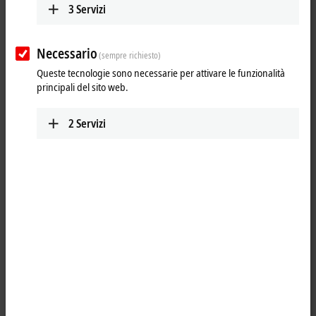
3
Servizi
Necessario
(sempre richiesto)
Queste tecnologie sono necessarie per attivare le funzionalità
principali del sito web.
2
Servizi
1
1
TwinCAT
3 CNC offers the option to implement interpolation with up to
32 simultaneously interpolating axes. The number of axes and/or the
number of channels can be adapted to the requirements of the
application via the option packages. Various transformations can be
supplemented via option packages. Programming takes place
according DIN 66025. The axes and channels are configured in
TwinCAT Engineering.
8 path axes/controlled spindles, max. 128 axes/controlled spindles