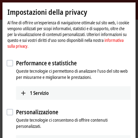
Accedi
Impostazioni della privacy
myBeckhoff
Beckhoff
-
Al fine di offrire un'esperienza di navigazione ottimale sul sito web, i cookie
vengono utilizzati per scopi informativi, statistici e di supporto, oltre che
New
per la visualizzazione di contenuti personalizzati. Ulteriori informazioni su
Automation
Pagina
Prodotti
Automation
TwinCAT
questo e sui vostri diritti d'uso sono disponibili nella nostra
informativa
Technology
iniziale
TFxxxx | TwinCAT 3 Functions
TF5xxx | Motion
TF5200
sulla privacy.
TF5200 | TwinCAT 3 CNC
Performance e statistiche
Queste tecnologie ci permettono di analizzare l'uso del sito web
per misurarne e migliorarne le prestazioni.
1
Servizio
Personalizzazione
Queste tecnologie ci consentono di offrire contenuti
personalizzati.