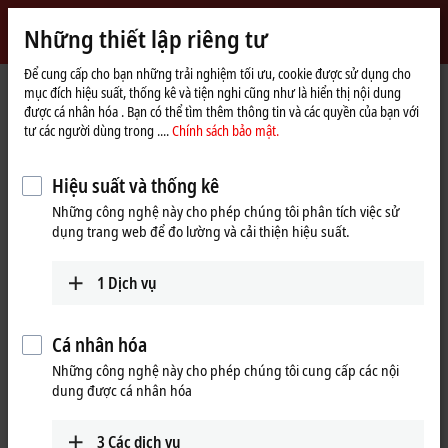
Đăng nhập
Những thiết lập riêng tư
myBeckhoff
Beckhoff
-
Để cung cấp cho bạn những trải nghiệm tối ưu, cookie được sử dụng cho
mục đích hiệu suất, thống kê và tiện nghi cũng như là hiển thị nội dung
New
được cá nhân hóa . Bạn có thể tìm thêm thông tin và các quyền của bạn với
Automation
Trang
Sản phẩm
Automation
TwinCAT
tư các người dùng trong ....
Chính sách bảo mật.
Technology
chủ
TFxxxx | TwinCAT 3 Functions
TF5xxx | Motion
TF5200
Hiệu suất và thống kê
TF5200 | TwinCAT 3 CNC
Những công nghệ này cho phép chúng tôi phân tích việc sử
dụng trang web để đo lường và cải thiện hiệu suất.
1
Dịch vụ
Cá nhân hóa
Những công nghệ này cho phép chúng tôi cung cấp các nội
dung được cá nhân hóa
3
Các dịch vụ