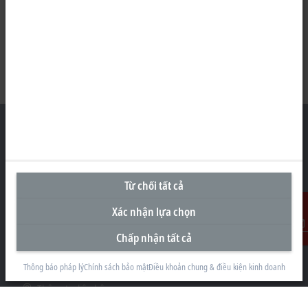
Văn Phòng Đại Diện tại Việt Nam
Từ chối tất cả
#29.05, Tòa nhà Pearl Plaza, 561A Đường Điện Biên Phủ
Phường Thạnh Mỹ Tây
Xác nhận lựa chọn
Thành phố Hồ Chí Minh
Chấp nhận tất cả
Liên Hệ
+84 28 7300-2439
info@beckhoff.com.vn
Thông báo pháp lý
Chính sách bảo mật
Điều khoản chung & điều kiện kinh doanh
Thông tin liên hệ
www.beckhoff.com/vi-vn/