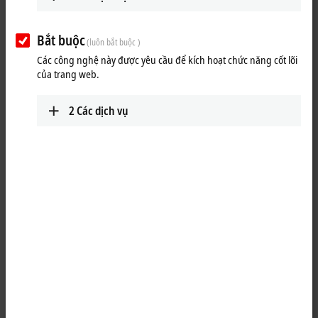
Bắt buộc
(luôn bắt buộc )
Các công nghệ này được yêu cầu để kích hoạt chức năng cốt lõi
của trang web.
2
Các dịch vụ
1
1
TwinCAT
3 CNC offers the option to implement interpolation with up to
32 simultaneously interpolating axes. The number of axes and/or the
number of channels can be adapted to the requirements of the
application via the option packages. Various transformations can be
supplemented via option packages. Programming takes place
according DIN 66025. The axes and channels are configured in
TwinCAT Engineering.
8 path axes/controlled spindles, max. 128 axes/controlled spindles