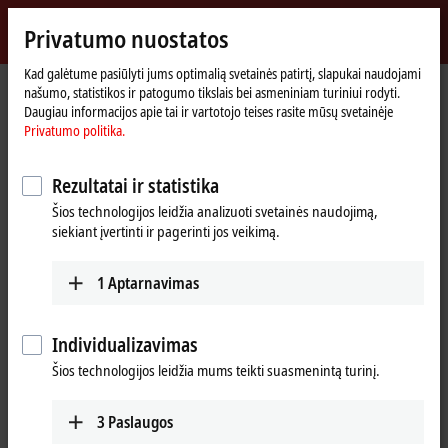
Prisijungti
Privatumo nuostatos
myBeckhoff
Beckhoff
-
Kad galėtume pasiūlyti jums optimalią svetainės patirtį, slapukai naudojami
našumo, statistikos ir patogumo tikslais bei asmeniniam turiniui rodyti.
New
Daugiau informacijos apie tai ir vartotojo teises rasite mūsų svetainėje
Automation
Pradinis
Įmonė
Naujienos
Liquid mixing with XPlanar mover
Privatumo politika.
Technology
puslapis
Rezultatai ir statistika
Paspaudus Sutinku, rodome vaizdo įrašą ir koreguojame privatumo
Šios technologijos leidžia analizuoti svetainės naudojimą,
nuostatas; šio proceso metu įkeliamas išorinis vaizdo įrašo turinys.
siekiant įvertinti ir pagerinti jos veikimą.
Peržiūrėkite čia mūsų
Privatumo politika.
1
Aptarnavimas
Sutikti
Individualizavimas
Šios technologijos leidžia mums teikti suasmenintą turinį.
Dec 22, 2022
3
Paslaugos
Liquid mixing with XPlanar mover