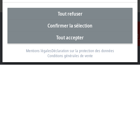
Tout refuser
Confirmer la sélection
Tout accepter
Siège social France
Contact
Mentions légales
Déclaration sur la protection des données
Beckhoff Automation Sarl
Conditions générales de vente
2 rue d’Arsonval
91400 Orsay
+33 1692 98370
info@beckhoff.fr
Coordonnées détaillées
www.beckhoff.com/fr-fr/
Newsletter
Imprimer la page
Entreprise