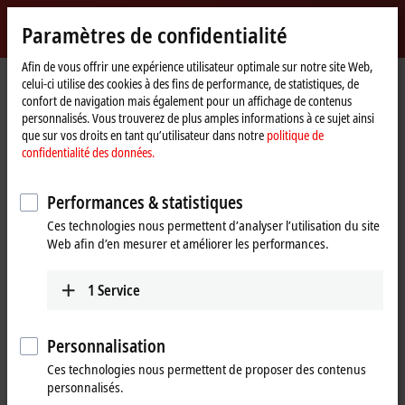
Identifiez-vous
Paramètres de confidentialité
myBeckhoff
Beckhoff
-
Afin de vous offrir une expérience utilisateur optimale sur notre site Web,
celui-ci utilise des cookies à des fins de performance, de statistiques, de
New
confort de navigation mais également pour un affichage de contenus
Automation
Page
Entreprise
Nouveautés
Liquid mixing with XPlanar mover
personnalisés. Vous trouverez de plus amples informations à ce sujet ainsi
Technology
d'accueil
que sur vos droits en tant qu’utilisateur dans notre
politique de
confidentialité des données.
Si vous cliquez sur « Accepter », nous affichons la vidéo et
adaptons les paramètres de confidentialité tout en chargeant des
Performances & statistiques
contenus tiers à partir de Vimeo. Veuillez vous référer ici à notre
Ces technologies nous permettent d’analyser l’utilisation du site
politique de confidentialité des données.
Web afin d’en mesurer et améliorer les performances.
Accepter
1
Service
Personnalisation
Dec 22, 2022
Ces technologies nous permettent de proposer des contenus
Liquid mixing with XPlanar mover
personnalisés.