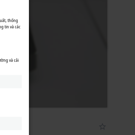
uất, thống
g tin và các
ường và cải