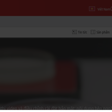
Việt Nam
Tin tức
Sản phẩm
thị video và điều chỉnh cài đặt bảo mât; nội dung bên ngoài