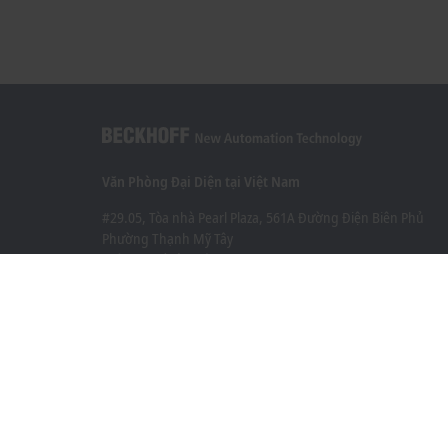
Văn Phòng Đại Diện tại Việt Nam
#29.05, Tòa nhà Pearl Plaza, 561A Đường Điện Biên Phủ
Phường Thạnh Mỹ Tây
Thành phố Hồ Chí Minh
+84 28 7300-2439
info@beckhoff.com.vn
Thông tin liên hệ
www.beckhoff.com/vi-vn/
Bản tin
In trang