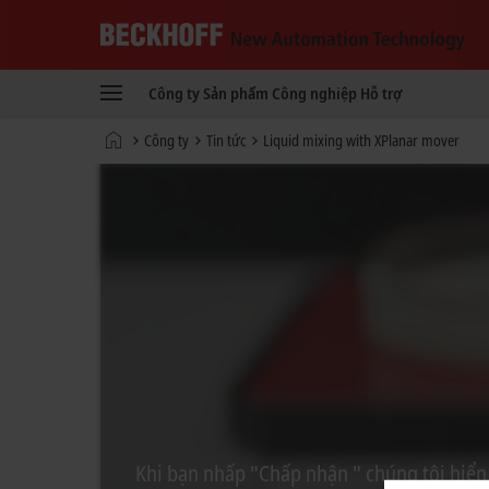
Beckhoff
-
Công ty
Sản phẩm
Công nghiệp
Hỗ trợ
New
Automation
Trang
Công ty
Tin tức
Liquid mixing with XPlanar mover
Technology
chủ
Khi bạn nhấp "Chấp nhận " chúng tôi hiển 