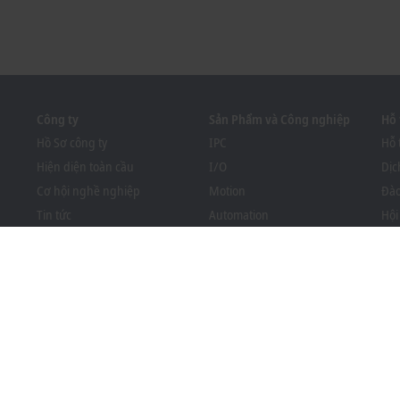
Công ty
Sản Phẩm và Công nghiệp
Hỗ 
Hồ Sơ công ty
IPC
Hỗ 
Hiện diện toàn cầu
I/O
Dịc
Cơ hội nghề nghiệp
Motion
Đào
Tin tức
Automation
Hội
Tạp chí PC Control
MX-System
Sol
Sự kiện và ngày tháng
Vision
Bec
Hệ thống người tố giác
Công nghiệp
Côn
Tuân thủ luật bao bì