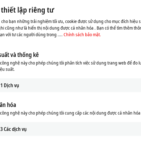
lòng tham khảo tại đây
Chính sách bảo mật.
hiết lập riêng tư
 cho bạn những trải nghiệm tối ưu, cookie được sử dụng cho mục đích hiệu s
Chấp nhận
ghi cũng như là hiển thị nội dung được cá nhân hóa . Bạn có thể tìm thêm thôn
n với tư các người dùng trong ....
Chính sách bảo mật.
suất và thống kê
ông nghệ này cho phép chúng tôi phân tích việc sử dụng trang web để đo l
iệu suất.
1
Dịch vụ
ân hóa
công nghệ này cho phép chúng tôi cung cấp các nội dung được cá nhân hóa
r mover
3
Các dịch vụ