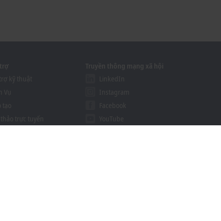
trợ
Truyền thông mạng xã hội
trợ kỹ thuật
LinkedIn
h Vụ
Instagram
 tạo
Facebook
 thảo trực tuyến
YouTube
ution Provider Program
khoff Information System
g cụ tải xuống