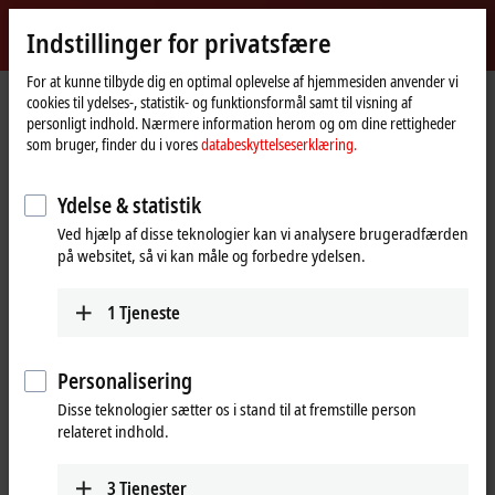
Log ind
Indstillinger for privatsfære
myBeckhoff
Beckhoff
-
For at kunne tilbyde dig en optimal oplevelse af hjemmesiden anvender vi
cookies til ydelses-, statistik- og funktionsformål samt til visning af
New
personligt indhold. Nærmere information herom og om dine rettigheder
Automation
Hjemmeside
Virksomhed
Nyheder
Liquid mixing with XPlanar mover
som bruger, finder du i vores
databeskyttelseserklæring.
Technology
Ydelse & statistik
Når du klikker på "Accepter" viser vi videoen og tilpasser
Ved hjælp af disse teknologier kan vi analysere brugeradfærden
indstillingen for privatsfære, hvorved eksternt indhold fra Vimeo
på websitet, så vi kan måle og forbedre ydelsen.
indlæses. Vær dertil opmærksom på vores
databeskyttelseserklæring.
1
Tjeneste
Accepter
Personalisering
Disse teknologier sætter os i stand til at fremstille person
relateret indhold.
Dec 22, 2022
Liquid mixing with XPlanar mover
3
Tjenester