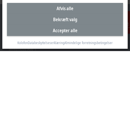
Afvis alle
Bekræft valg
Accepter alle
Kontakt
Hovedkontor Danmark
Beckhoff Automation ApS
Kolofon
Databeskyttelseserklæring
Almindelige forretningsbetingelser
Birkemose Allé 1
6000 Kolding
+45 43201570
info@beckhoff.dk
Kontaktoplysninger
www.beckhoff.com/da-dk/
Nyhedsbrev
Print side
Virksomheder
Produkter og brancher