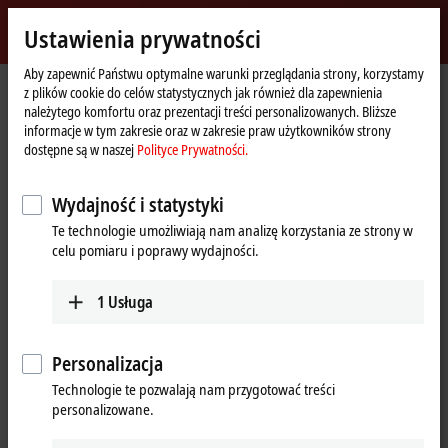
Zaloguj się
Ustawienia prywatności
myBeckhoff
Beckhoff
-
Aby zapewnić Państwu optymalne warunki przeglądania strony, korzystamy
z plików cookie do celów statystycznych jak również dla zapewnienia
New
należytego komfortu oraz prezentacji treści personalizowanych. Bliższe
Automation
Strona
Przedsiębiorstwo
Nowości
Liquid mixing with XPlanar mover
informacje w tym zakresie oraz w zakresie praw użytkowników strony
Technology
główna
dostępne są w naszej
Polityce Prywatności.
Kliknięcie przycisku „Akceptuj” spowoduje wyświetlenie filmu i
Wydajność i statystyki
dostosowanie ustawień sfery prywatnej, podczas tych czynności
Te technologie umożliwiają nam analizę korzystania ze strony w
nastąpi załadowanie zewnętrznych treści Vimeo. Zapoznaj się z
celu pomiaru i poprawy wydajności.
naszą
Polityce Prywatności.
1
Usługa
Akceptuję
Personalizacja
Technologie te pozwalają nam przygotować treści
Dec 22, 2022
personalizowane.
Liquid mixing with XPlanar mover