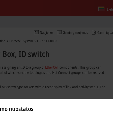
Liet
Naujienos
Gaminių naujienos
Gaminių pa
sing
EPPxxxx | System
EPP1111-0000
 Box, ID switch
r assigning an ID to a group of
EtherCAT
components. This group can
sult of which variable topologies and Hot Connect groups can be realized
M8 screw type sockets with direct display of link and activity status. The
umo nuostatos