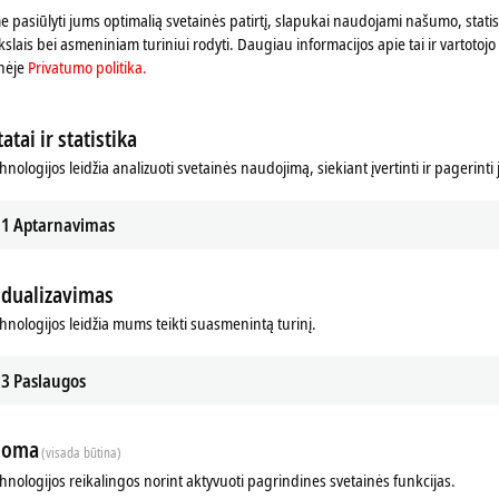
 pasiūlyti jums optimalią svetainės patirtį, slapukai naudojami našumo, statist
slais bei asmeniniam turiniui rodyti. Daugiau informacijos apie tai ir vartotojo 
nėje
Privatumo politika.
atai ir statistika
hnologijos leidžia analizuoti svetainės naudojimą, siekiant įvertinti ir pagerinti
1
Aptarnavimas
idualizavimas
chnologijos leidžia mums teikti suasmenintą turinį.
ds
Related products
3
Paslaugos
loma
(visada būtina)
chnologijos reikalingos norint aktyvuoti pagrindines svetainės funkcijas.