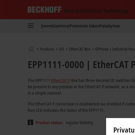
Beckhoff
-
Įmonė
Gaminiai
Pramonės šakos
Palaikymas
New
Automation
Technology
Pradinis
Products
I/O
EtherCAT Box
EPPxxxx | Industrial hou
puslapis
EPP1111-0000 | EtherCAT P
The EPP1111
EtherCAT P
Box has three decimal ID switches fo
be present in any position in the EtherCAT P network, as a re
in a simple manner.
The EtherCAT P connection is established via shielded P-coded 
Run LED indicates the status of the EPP1111.
Product status:
regular delivery
Privat