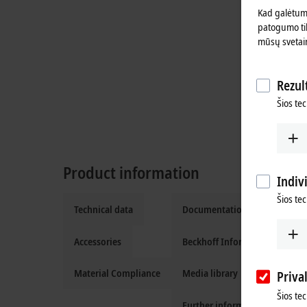
Kad galėtume
patogumo tik
mūsų svetai
Rezult
Šios tec
Product information
Indiv
Šios te
Technical data
Documentation and downloa
Accessories
Beckhoff Information System
Material Compliance
Media library
Priva
Šios te
Further information