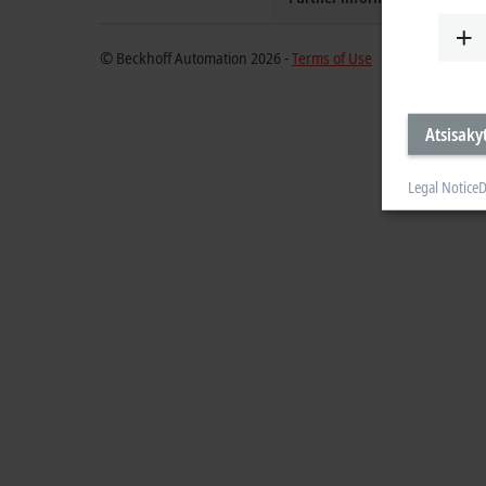
© Beckhoff Automation 2026 -
Terms of Use
Atsisakyt
Legal Notice
D