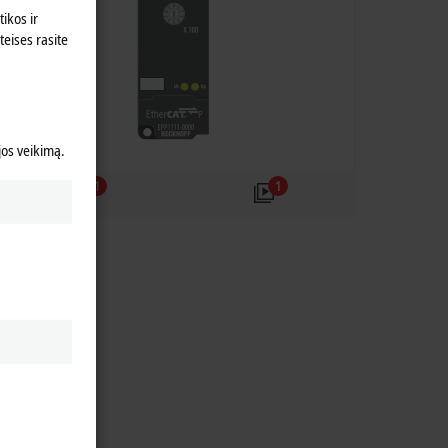
ikos ir
teises rasite
 jos veikimą.
1
1