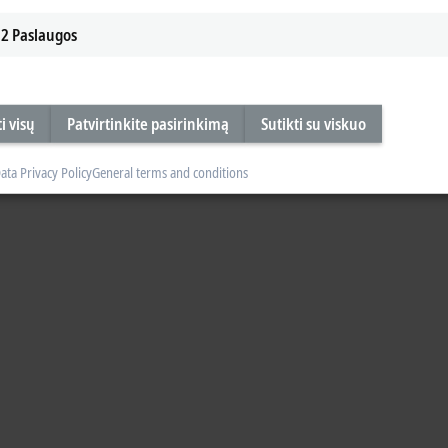
2
Paslaugos
i visų
Patvirtinkite pasirinkimą
Sutikti su viskuo
ata Privacy Policy
General terms and conditions