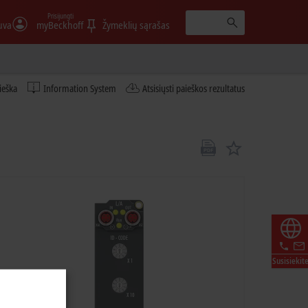
Prisijungti
uva
myBeckhoff
Žymeklių sąrašas
ieška
Information System
Atsisiųsti paieškos rezultatus
Susisiekit