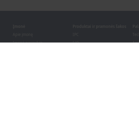
Įmonė
Produktai ir pramonės šakos
Pa
Apie įmonę
IPC
Tec
Įmonė pasaulyje
I/O
Apt
Darbo pasiūlymai
Motion
Mo
Naujienos
Automation
Int
PC Control žurnalas
MX-System
Spr
Renginiai ir datos
Vision
Bec
Informavimo sistema
Branchen
Ats
Pakuotės atitiktis