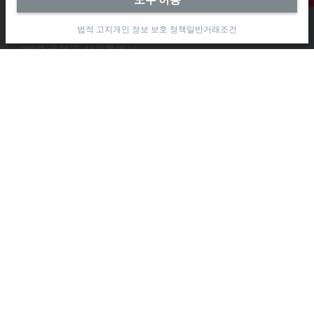
Beckhoff Automation Co., Ltd.
대륭테크노타운 3차 12층
법적 고지
개인 정보 보호 정책
일반거래조건
가산디지털2로 115
08505 금천구, 서울특별시
+82 2 2107-3242
+82 2 2107-3969
info-kr@beckhoff.com
연락처 정보
www.beckhoff.com/ko-kr/
뉴스레터
인쇄 페이지
회사
제품 및 산업
지원
소셜 미디어