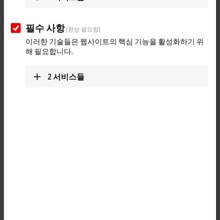
필수 사항
(항상 필요함)
이러한 기술들은 웹사이트의 핵심 기능을 활성화하기 위
해 필요합니다.
2
서비스들
1
1
The EPP1111
EtherCAT P
Box has three decimal ID switches for
assigning an ID to a group of
EtherCAT
components. This group can
be present in any position in the EtherCAT P network, as a result of
which variable topologies and Hot Connect groups can be realized in a
simple manner.
The EtherCAT P connection is established via shielded P-coded M8
screw type sockets with direct display of link and activity status. The