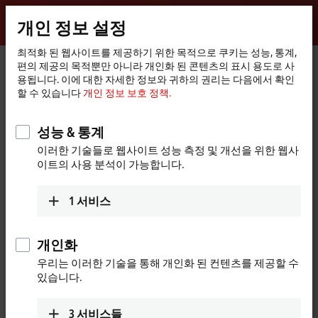
로그인
개인 정보 설정
myBeckhoff
Beckhoff
-
최적화 된 웹사이트를 제공하기 위한 목적으로 쿠키는 성능, 통계,
편의 제공의 목적뿐만 아니라 개인화 된 콘텐츠의 표시 용도로 사
New
용됩니다. 이에 대한 자세한 정보와 귀하의 권리는 다음에서 확인
Automation
홈
제품
I/O
EtherCAT Box
EPPxxxx | Industrial housing
할 수 있습니다
개인 정보 보호 정책.
Technology
페
EPPxxxx | System
EPP1111-0000
이
지
성능 & 통계
EPP1111-0000 | EtherCAT P Box,
이러한 기술들로 웹사이트 성능 측정 및 개선을 위한 웹사
ID switch
이트의 사용 분석이 가능합니다.
1
서비스
개인화
우리는 이러한 기술을 통해 개인화 된 컨텐츠를 제공할 수
있습니다.
3
서비스들