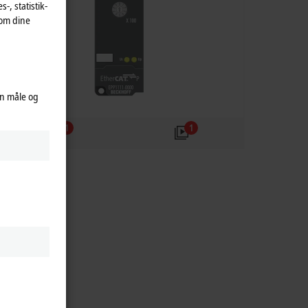
-, statistik-
 om dine
an måle og
1
1