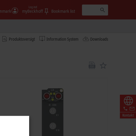
Log ind
nmark
myBeckhoff
Bookmark list
Produktoversigt
Information System
Downloads
Kontakt