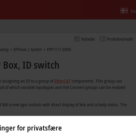
Da
Nyheder
Produktnyheder
ousing
EPPxxxx | System
EPP1111-0000
 Box, ID switch
r assigning an ID to a group of
EtherCAT
components. This group can
sult of which variable topologies and Hot Connect groups can be realized
M8 screw type sockets with direct display of link and activity status. The
linger for privatsfære