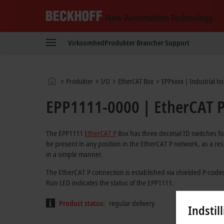
Beckhoff
-
Virksomhed
Produkter
Brancher
Support
New
Automation
Technology
Hjemmeside
Produkter
I/O
EtherCAT Box
EPPxxxx | Industrial h
EPP1111-0000 | EtherCAT P
The EPP1111
EtherCAT P
Box has three decimal ID switches fo
be present in any position in the EtherCAT P network, as a re
in a simple manner.
The EtherCAT P connection is established via shielded P-coded 
Run LED indicates the status of the EPP1111.
Product status:
regular delivery
Indstil