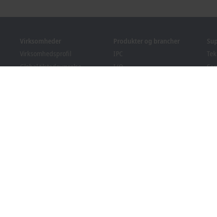
Virksomheder
Produkter og brancher
Su
Virksomhedsprofil
IPC
Tek
Global tilstedeværelse
I/O
Ser
Ledige stillinger
Motion
Kur
Nyheder
Automation
We
PC Control magasin
MX-System
Bec
Arrangementer og datoer
Vision
Do
Indberetningssystem
Brancher
Overholdelse af
emballageregler