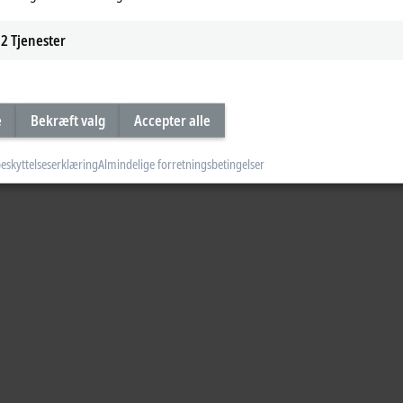
2
Tjenester
e
Bekræft valg
Accepter alle
eskyttelseserklæring
Almindelige forretningsbetingelser