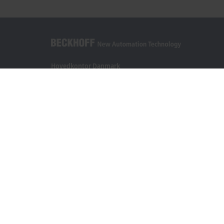
Hovedkontor Danmark
Beckhoff Automation ApS
Birkemose Allé 1
6000 Kolding
+45 43201570
info@beckhoff.dk
Kontaktoplysninger
www.beckhoff.com/da-dk/
Nyhedsbrev
Print side