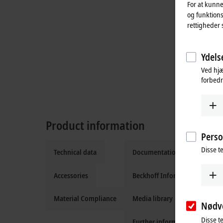
For at kunne
og funktions
rettigheder 
Ydelse
Ved hjæ
forbedr
Product information
Perso
Disse te
Technical data
Documentation and downloa
Accessories
Beckhoff Information System
Material Compliance
Media library
Nødv
Disse t
Further information