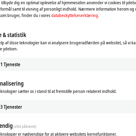
 tilbyde dig en optimal oplevelse af hjemmesiden anvender vi cookies til ydelses
formål samt til visning af personligt indhold. Nærmere information herom og
som bruger, finder du i vores
databeskyttelseserklæring.
 & statistik
lp af disse teknologier kan vi analysere brugeradfærden på websitet, så vi k
e ydelsen.
1
Tjeneste
nalisering
knologier sætter os i stand til at fremstille person relateret indhold.
ds
Related products
3
Tjenester
endig
(altid påkrævet)
eknologier er nødvendige for at aktivere websitets kernefunktioner.