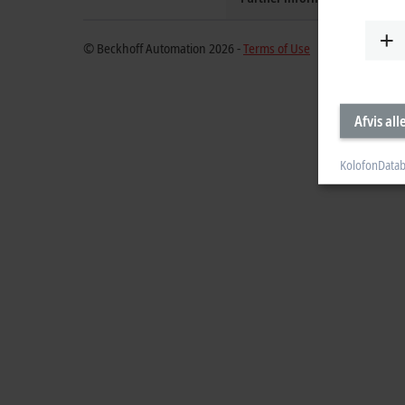
© Beckhoff Automation 2026 -
Terms of Use
Afvis all
Kolofon
Datab