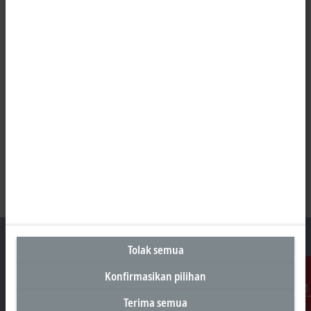
Tolak semua
Konfirmasikan pilihan
Kantor Perwakilan Indonesia
Terima semua
Kontak
AKR Tower 21st Floor, Unit C - D