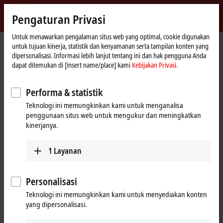
Masuk
Pengaturan Privasi
myBeckhoff
Beckhoff
-
Untuk menawarkan pengalaman situs web yang optimal, cookie digunakan
untuk tujuan kinerja, statistik dan kenyamanan serta tampilan konten yang
New
dipersonalisasi. Informasi lebih lanjut tentang ini dan hak pengguna Anda
Automation
Beranda
Produk
I/O
EtherCAT Box
EPPxxxx | Industrial housing
dapat ditemukan di [insert name/place] kami
Kebijakan Privasi.
Technology
EPPxxxx | System
EPP1111-0000
Performa & statistik
EPP1111-0000 | EtherCAT P Box,
Teknologi ini memungkinkan kami untuk menganalisa
ID switch
penggunaan situs web untuk mengukur dan meningkatkan
kinerjanya.
1
Layanan
Personalisasi
Teknologi ini memungkinkan kami untuk menyediakan konten
yang dipersonalisasi.