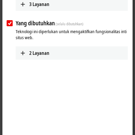
3
Layanan
Yang dibutuhkan
(selalu dibutuhkan)
Teknologi ini diperlukan untuk mengaktifkan fungsionalitas inti
situs web.
2
Layanan
1
1
The EPP1111
EtherCAT P
Box has three decimal ID switches for
assigning an ID to a group of
EtherCAT
components. This group can
be present in any position in the EtherCAT P network, as a result of
which variable topologies and Hot Connect groups can be realized in a
simple manner.
The EtherCAT P connection is established via shielded P-coded M8
screw type sockets with direct display of link and activity status. The