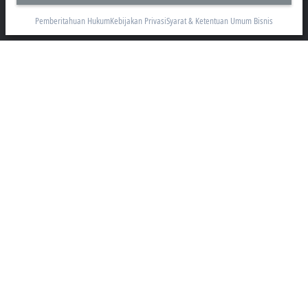
Jl. Panjang No. 5, Kebon Jeruk
Pemberitahuan Hukum
Kebijakan Privasi
Syarat & Ketentuan Umum Bisnis
Jakarta 11530
+62 21 8428 3699
sales@beckhoff.co.id
Informasi Kontak
www.beckhoff.com/id-id/
Buletin
Cetak halaman
Perusahaan
Produk dan industri
Dukungan
Media sosial
Pemberitahuan Hukum
Syarat Penggunaan