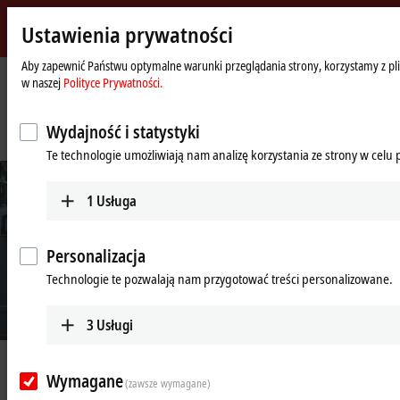
Ustawienia prywatności
Beckhoff
-
Aby zapewnić Państwu optymalne warunki przeglądania strony, korzystamy z plik
w naszej
Polityce Prywatności.
New
Automation
Strona
Przedsiębiorstwo
Nowości
Technology
główna
PC-based control technology in the semiconductor production for
Wydajność i statystyki
photovoltaic equipment
Te technologie umożliwiają nam analizę korzystania ze strony w celu
1
Usługa
Personalizacja
Technologie te pozwalają nam przygotować treści personalizowane.
3
Usługi
May 14, 2024
Wymagane
PC-based control technology in the
(zawsze wymagane)