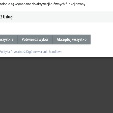
nologie są wymagane do aktywacji głównych funkcji strony.
2
Usługi
szystkie
Potwierdź wybór
Akceptuj wszystko
Polityka Prywatności
Ogólne warunki handlowe