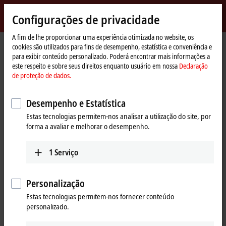
Entrar
Configurações de privacidade
myBeckhoff
Beckhoff
-
A fim de lhe proporcionar uma experiência otimizada no website, os
cookies são utilizados para fins de desempenho, estatística e conveniência e
New
para exibir conteúdo personalizado. Poderá encontrar mais informações a
Automation
Página
Products
MX-System
MRxxxx | Relay modules
este respeito e sobre seus direitos enquanto usuário em nossa
Declaração
Technology
Inicial
de proteção de dados.
MRxxxx | Relay modules
Desempenho e Estatística
Tabular product overview
Product finder
Estas tecnologias permitem-nos analisar a utilização do site, por
forma a avaliar e melhorar o desempenho.
Safe switching of high power levels
1
Serviço
The MRxxxx relay modules round off the function module portfolio for
connecting actuators and sensors to the MX-System. The MR1xxx relay
Personalização
modules allow direct switching of single-phase loads such as lighting
Estas tecnologias permitem-nos fornecer conteúdo
or fans. Thanks to their integrated digital I/Os, the modules are also
personalizado.
versatile. Three-phase asynchronous motors can be started using the
MR3xxx motor starters at mains voltage, and can also be operated in