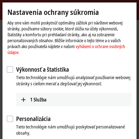
Přihlásit se
Nastavenia ochrany súkromia
myBeckhoff
Beckhoff
-
Aby sme vám mohli poskytnúť optimálny zážitok pri návšteve webovej
stránky, používame súbory cookie, ktoré slúžia na účely výkonnosti,
New
štatistiky a komfortu pri prehliadaní stránky, ako aj na zobrazenie
Automation
Domovská
Společnost
Globální přítomnost
Slovenia
Sales
personalizovaných obsahov. Bližšie informácie o tejto téme a o vašich
Technology
stránka
právach ako používateľa nájdete v našom
vyhlásení o ochrane osobných
Sales, Slovenia
údajov.
Výkonnosť a štatistika
Adresa a kontakt
Tieto technológie nám umožňujú analyzovať používanie webovej
stránky s cieľom merať a zlepšovať jej výkonnosť.
Sales
Beckhoff Avtomatizacija d.o.o.
Zbiljska cesta 4
1
Služba
1215
Medvode
Slovenia
Personalizácia
+386 1 36130-80
Tieto technológie nám umožňujú poskytovať personalizované
info@beckhoff.si
obsahy.
www.beckhoff.com/sl-si/