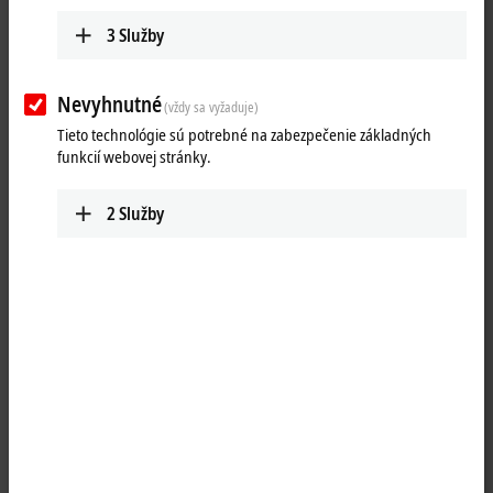
Naplánovat trasu (Google Maps)
3
Služby
Nevyhnutné
(vždy sa vyžaduje)
Tieto technológie sú potrebné na zabezpečenie základných
funkcií webovej stránky.
2
Služby
Kliknutím na „Prijať“ zobrazíme mapu a upravíme nastavenie
ochrany súkromia, pričom načítame externý obsah z aplikácie
Mapy Google. Vezmite na vedomie naše
vyhlásení o ochrane
osobných údajov.
Přijmout