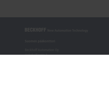
Suomen pääkonttori
Beckhoff Automation Oy
Hakakalliontie 2
05460 Hyvinkää
+358 20 7423 800
info@beckhoff.fi
Yhteystiedot
www.beckhoff.com/fi-fi/
Uutiskirje
Tulosta sivu