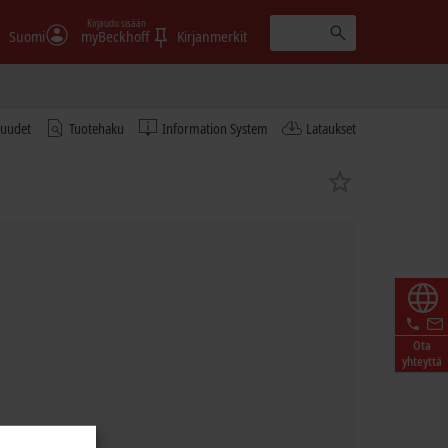
Kirjaudu sisään
Suomi
myBeckhoff
Kirjanmerkit
tuudet
Tuotehaku
Information System
Lataukset
Ota
yhteyttä