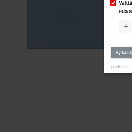
Vältt
Näitä t
Hylkää k
Julkaisutiedot