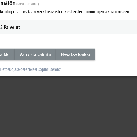
ämätön
(tarvitaan aina)
eknologioita tarvitaan verkkosivuston keskeisten toimintojen aktivoimiseen.
2
Palvelut
aikki
Vahvista valinta
Hyväksy kaikki
Tietosuojaseloste
Yleiset sopimusehdot