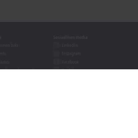
i
Sosiaalinen media
ninen tuki
LinkedIn
velu
Instagram
lutus
Facebook
vetuloa webinaareihimme
YouTube
khoff Information System
aukset