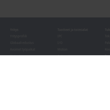
Yritys
Tuotteet ja toimialat
Tuk
Yritysprofiili
IPC
Tek
Globaali edustus
I/O
Pal
Avoimet työpaikat
Motion
Kou
Uutiset
Automation
Ter
PC Control lehti
MX-System
Bec
Tapahtumat ja päivämäärät
Vision
Lat
Whistleblowing-
Toimialat
ilmoituskanava
Pakkausten
vaatimustenmukaisuus