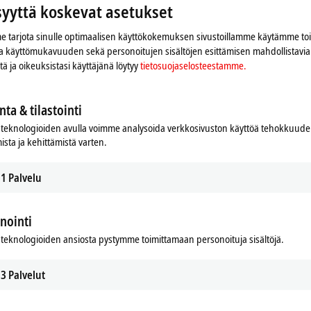
syyttä koskevat asetukset
 tarjota sinulle optimaalisen käyttökokemuksen sivustoillamme käytämme to
 ja käyttömukavuuden sekä personoitujen sisältöjen esittämisen mahdollistavia 
iitä ja oikeuksistasi käyttäjänä löytyy
tietosuojaselosteestamme.
nta & tilastointi
teknologioiden avulla voimme analysoida verkkosivuston käyttöä tehokkuud
ista ja kehittämistä varten.
1
Palvelu
an ja mukautamme yksityisyyden asetukset, Google Mapsin
nointi
Ole hyvä ja lue
tietosuojaselosteestamme.
teknologioiden ansiosta pystymme toimittamaan personoituja sisältöjä.
Hyväksy
3
Palvelut