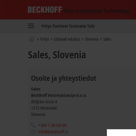
Beckhoff
-
Yritys
Tuotteet
Toimialat
Tuki
New
Automation
Kotisivu
Yritys
Globaali edustus
Slovenia
Sales
Technology
Sales, Slovenia
Osoite ja yhteystiedot
Sales
Beckhoff Avtomatizacija d.o.o.
Zbiljska cesta 4
1215
Medvode
Slovenia
+386 1 36130-80
info@beckhoff.si