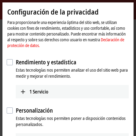
Inicio de sesión
Configuración de la privacidad
myBeckhoff
Beckhoff
-
Para proporcionarle una experiencia óptima del sitio web, se utilizan
cookies con fines de rendimiento, estadísticos y uso confortable, así como
New
para mostrar contenido personalizado. Puede encontrar más información
Automation
Página
Empresa
Presencia global
Slovenia
Sales
al respecto y sobre sus derechos como usuario en nuestra
Declaración de
Technology
de
protección de datos.
inicio
Sales, Slovenia
Rendimiento y estadística
Estas tecnologías nos permiten analizar el uso del sitio web para
Dirección y contacto
medir y mejorar el rendimiento.
Sales
Beckhoff Avtomatizacija d.o.o.
1
Servicio
Zbiljska cesta 4
1215
Medvode
Slovenia
Personalización
Estas tecnologías nos permiten poner a disposición contenidos
+386 1 36130-80
personalizados.
info@beckhoff.si
www.beckhoff.com/sl-si/