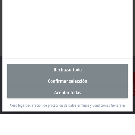
Rechazar todo
Confirmar selección
Oficina central México
Aceptar todas
Contacto
Beckhoff Automation, S.A. de C.V.
Boulevard Manuel Ávila Camacho 2610, Torre B, Piso 9, Colonia
Aviso legal
Declaración de protección de datos
Términos y Condiciones Generales
Valle de los Pinos, Tlalnepantla de Baz
Estado de México CP 54040
+52 55 75998058
mexico@beckhoff.com