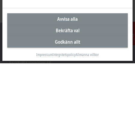
Avvisa alla
Bekräfta val
Godkänn allt
Kontakt
Huvudkontor Sverige
Impressum
Integritetspolicy
Allmänna villkor
Beckhoff Automation AB
Östra Hindbyvägen 70
213 74 Malmö
+46 40-680 81 60
info@beckhoff.se
Kontakt
www.beckhoff.com/sv-se/
Nyhetsbrev
Skriv ut sida