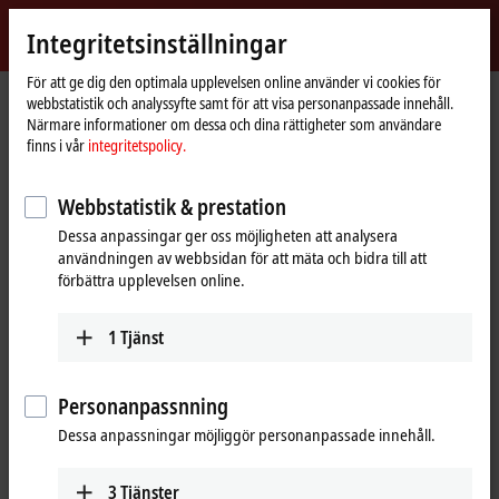
Logga in
Integritetsinställningar
myBeckhoff
Beckhoff
-
För att ge dig den optimala upplevelsen online använder vi cookies för
webbstatistik och analyssyfte samt för att visa personanpassade innehåll.
New
Närmare informationer om dessa och dina rättigheter som användare
Automation
Hemsida
Products
I/O
EtherCAT plug-in modules
finns i vår
integritetspolicy.
Technology
EJxxxx-0090 | TwinSAFE SC
Tabular Product overview
Webbstatistik & prestation
EJxxxx | EtherCAT Plug-in modules,
Dessa anpassingar ger oss möjligheten att analysera
TwinSAFE SC
användningen av webbsidan för att mäta och bidra till att
förbättra upplevelsen online.
EJxxxx | TwinSAFE SC
1
Tjänst
1-channel
4-channel
Analog input
EJ3124-0090
Personanpassnning
TwinSAFE SC, 16 bit
Dessa anpassningar möjliggör personanpassade innehåll.
EJ3314-0090
TwinSAFE SC, 16 bit
3
Tjänster
Position
EJ5101-0090