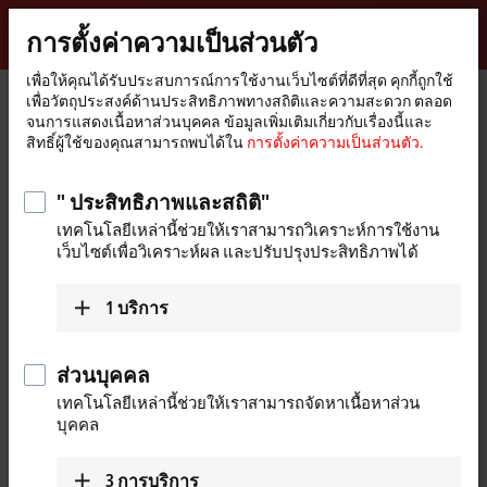
ลงชื่อเข้าใช้
การตั้งค่าความเป็นส่วนตัว
myBeckhoff
Beckhoff
-
เพื่อให้คุณได้รับประสบการณ์การใช้งานเว็บไซต์ที่ดีที่สุด คุกกี้ถูกใช้
เพื่อวัตถุประสงค์ด้านประสิทธิภาพทางสถิติและความสะดวก ตลอด
New
จนการแสดงเนื้อหาส่วนบุคคล ข้อมูลเพิ่มเติมเกี่ยวกับเรื่องนี้และ
Automation
หน้า
Products
I/O
Bus Terminals
KL2xxx | Digital output
สิทธิ์ผู้ใช้ของคุณสามารถพบได้ใน
การตั้งค่าความเป็นส่วนตัว.
Technology
หลัก
KL2xxx | Bus Terminals, digital
" ประสิทธิภาพและสถิติ"
output
เทคโนโลยีเหล่านี้ช่วยให้เราสามารถวิเคราะห์การใช้งาน
เว็บไซต์เพื่อวิเคราะห์ผล และปรับปรุงประสิทธิภาพได้
Tabular product overview
Product finder
1
บริการ
The Bus Terminals from the KL2xxx, KS2xxx and KM2xx series are
intended for the processing of digital/binary signals. Unless otherwise
ส่วนบุคคล
stated, the high level corresponds to the supply voltage in the positive
switching logic, the low level corresponds to ground. With the ground-
เทคโนโลยีเหล่านี้ช่วยให้เราสามารถจัดหาเนื้อหาส่วน
switching logic, it is reversed. Different supply voltages are available
บุคคล
for both types of logic. 1, 2, 3 and 4-wire connection techniques
enable the use of Bus Terminals in almost all applications without
3
การบริการ