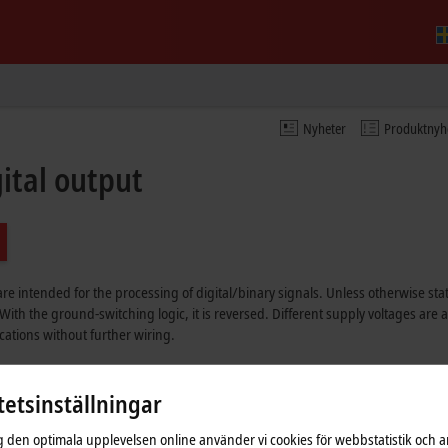
Nyheter
Produktnyh
ital output
e intended for the processing of digital/binary signals. Unless otherwise stat
With the ground-switching logic, it is reversed. Different supply voltages are av
cations without further wiring.
tetsinställningar
ig den optimala upplevelsen online använder vi cookies för webbstatistik och a