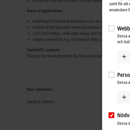
numerous special functions for the optimization of machine/
samt för att
användare fi
Areas of application:
switching of standard actuators such as contactors and va
control of lighting with universal dimmer terminals
Webbs
120/230 V relays, solid state relays and triac terminals fo
Dessa a
simple connection e.g. of external relay cards via ribbon 
och bidr
TwinSAFE, outputs
The Bus Terminals from the KL29xx series switch actuators fa
Pers
Dessa a
Your selection:
Loading content ...
Nödv
Dessa i