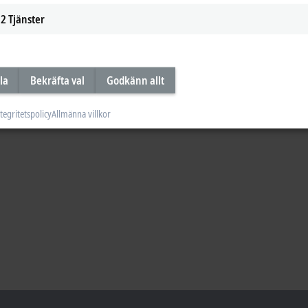
2
Tjänster
la
Bekräfta val
Godkänn allt
tegritetspolicy
Allmänna villkor