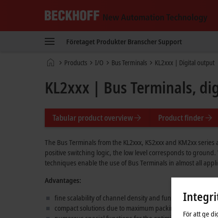
Beckhoff
-
Företaget
Produkter
Branscher
Support
New
Automation
Hemsida
Products
I/O
Bus Terminals
KL2xxx | Digital output
Technology
KL2xxx | Bus Terminals, dig
Tabular product overview
Product finder
The Bus Terminals from the KL2xxx, KS2xxx and KM2xx series ar
positive switching logic, the low level corresponds to ground. 
techniques enable the use of Bus Terminals in almost all appli
Advantages:
Integri
fine scalability of channel density and functional scope
compact solutions due to maximum packing density
För att ge d