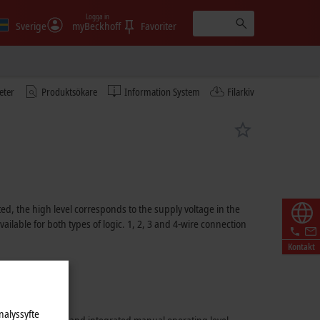
Logga in
Sverige
myBeckhoff
Favoriter
eter
Produktsökare
Information System
Filarkiv
ed, the high level corresponds to the supply voltage in the
ailable for both types of logic. 1, 2, 3 and 4-wire connection
Kontakt
nalyssyfte