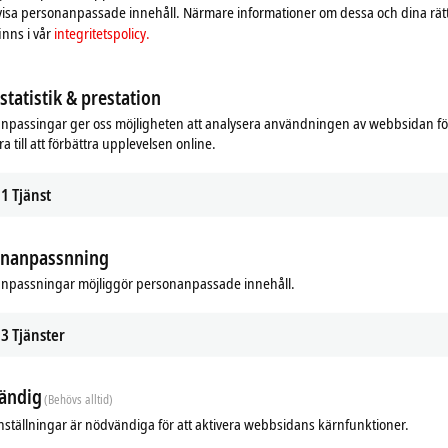
building control, e.g. switch-on at the zero crossing point of the AC voltage,
 visa personanpassade innehåll. Närmare informationer om dessa och dina rät
nns i vår
integritetspolicy.
lves
tatistik & prestation
r building automation applications
npassingar ger oss möjligheten att analysera användningen av webbsidan fö
cable connection
a till att förbättra upplevelsen online.
il-safe. The safety-relevant data is exchanged via the TwinSAFE/Safety over E
1
Tjänst
onanpassnning
npassningar möjliggör personanpassade innehåll.
3
Tjänster
ändig
(Behövs alltid)
nställningar är nödvändiga för att aktivera webbsidans kärnfunktioner.