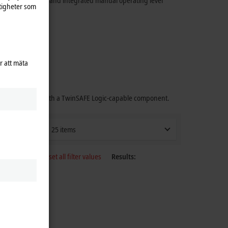
 solid state relays and integrated manual operating level
tigheter som
r att mäta
therCAT protocol with a TwinSAFE Logic-capable component.
25 items
Reset all filter values
Results: