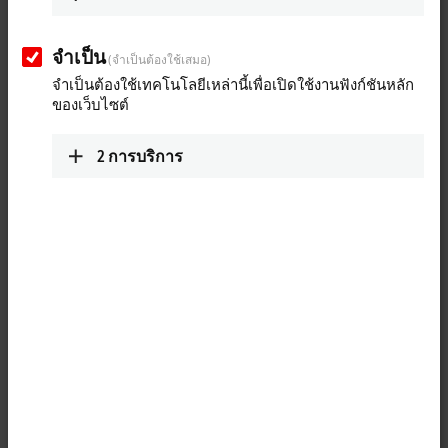
จำเป็น
(จำเป็นต้องใช้เสมอ)
จำเป็นต้องใช้เทคโนโลยีเหล่านี้เพื่อเปิดใช้งานฟังก์ชันหลัก
ของเว็บไซต์
2
การบริการ
1
The EP2008-0001
EtherCAT
Box is intended for processing
digital/binary signals. It switches the binary control signals from the
automation device to the actuators at the process level. The outputs
process an output current of up to max. 0.5 A. A short-term overload is
possible. The outputs are short-circuit proof. The sum current of all
outputs is limited to 4 A.