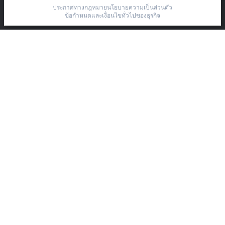
ประกาศทางกฎหมาย
นโยบายความเป็นส่วนตัว
Moo.15 Bang Na-Trat Frontage Road
ข้อกำหนดและเงื่อนไขทั่วไปของธุรกิจ
Bang Kaeo, Bang Phli District, Samut Prakan 10540
+66 85 525 1555
sales@beckhoff.co.th
ข้อมูลติดต่อ
www.beckhoff.com/th-th/
จดหมายข่าว
ปริ้นหน้ากระดาษ
บริษัท
อุปกรณ์ และเทคโนโลยี
การช่วยเหลือ
สังคมออนไลน์
ประกาศทางกฎหมาย
เงื่อนไขการใช้บริการ
นโยบาย