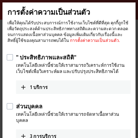
ลงชื่อเข้าใช้
การตั้งค่าความเป็นส่วนตัว
myBeckhoff
Beckhoff
-
เพื่อให้คุณได้รับประสบการณ์การใช้งานเว็บไซต์ที่ดีที่สุด คุกกี้ถูกใช้
เพื่อวัตถุประสงค์ด้านประสิทธิภาพทางสถิติและความสะดวก ตลอด
New
จนการแสดงเนื้อหาส่วนบุคคล ข้อมูลเพิ่มเติมเกี่ยวกับเรื่องนี้และ
Automation
หน้า
อุปกรณ์
I/O
EtherCAT Box
EPxxxx | Industrial housing
สิทธิ์ผู้ใช้ของคุณสามารถพบได้ใน
การตั้งค่าความเป็นส่วนตัว.
Technology
หลัก
EP2xxx | Digital output
EP2008-0001
" ประสิทธิภาพและสถิติ"
EP2008-0001 | EtherCAT Box, 8-
เทคโนโลยีเหล่านี้ช่วยให้เราสามารถวิเคราะห์การใช้งาน
channel digital output, 24 V DC,
เว็บไซต์เพื่อวิเคราะห์ผล และปรับปรุงประสิทธิภาพได้
0.5 A, M8
Preferred type
1
บริการ
ส่วนบุคคล
เทคโนโลยีเหล่านี้ช่วยให้เราสามารถจัดหาเนื้อหาส่วน
บุคคล
3
การบริการ