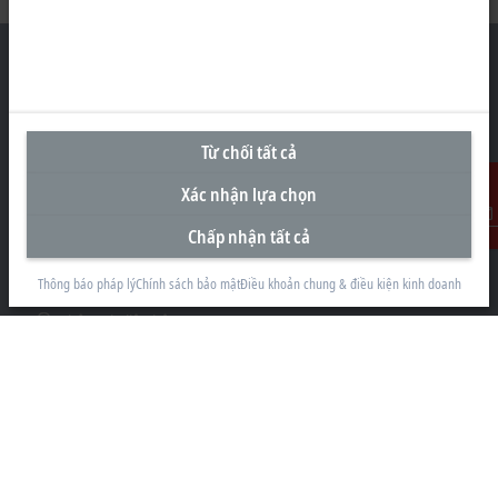
Văn Phòng Đại Diện tại Việt Nam
Từ chối tất cả
#29.05, Tòa nhà Pearl Plaza, 561A Đường Điện Biên Phủ
Xác nhận lựa chọn
Phường Thạnh Mỹ Tây
Thành phố Hồ Chí Minh
Chấp nhận tất cả
Liên Hệ
+84 28 7300-2439
info@beckhoff.com.vn
Thông báo pháp lý
Chính sách bảo mật
Điều khoản chung & điều kiện kinh doanh
Thông tin liên hệ
www.beckhoff.com/vi-vn/
Bản tin
In trang
Công ty