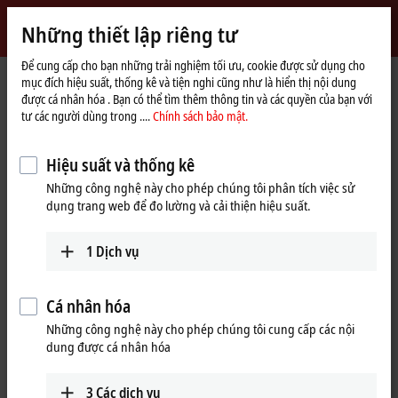
Đăng nhập
Những thiết lập riêng tư
myBeckhoff
Beckhoff
-
Để cung cấp cho bạn những trải nghiệm tối ưu, cookie được sử dụng cho
mục đích hiệu suất, thống kê và tiện nghi cũng như là hiển thị nội dung
New
được cá nhân hóa . Bạn có thể tìm thêm thông tin và các quyền của bạn với
Automation
Trang
Công ty
Hiện diện toàn cầu
China
Sales office Yangzhou
tư các người dùng trong ....
Chính sách bảo mật.
Technology
chủ
Sales office Yangzhou, China
Hiệu suất và thống kê
Những công nghệ này cho phép chúng tôi phân tích việc sử
dụng trang web để đo lường và cải thiện hiệu suất.
Địa chỉ và liên hệ
Sales office Yangzhou
Training
1
Dịch vụ
Beckhoff Automation Company
+86 21 5677 4765
Ltd.
+86 21 6631 5696
Room 709, Building 2, No. 456
Cá nhân hóa
training@beckhoff.com.cn
Huacheng Technology Plaza
Những công nghệ này cho phép chúng tôi cung cấp các nội
Wenchang West Road, Hanjiang
dung được cá nhân hóa
District
Yangzhou
,
225100
China
3
Các dịch vụ