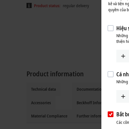
kê và tiện n
Product status:
regular delivery
quyền của bạ
Hiệu 
Những c
thiện h
Product information
Cá nh
Những 
Technical data
Documentation and downloa
Accessories
Beckhoff Information System
Bắt b
Material Compliance
Further information
Các côn