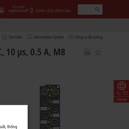
Đăng nhập
myBeckhoff
Danh sách đánh dấu
Tìm kiếm
Information System
Công cụ tải xuống
, 10 µs, 0.5 A, M8
Liên Hệ
uất, thống