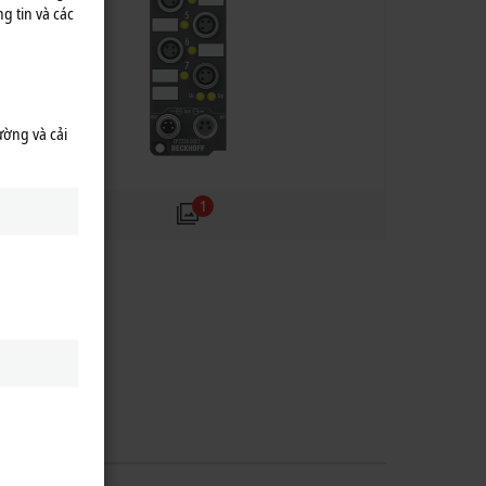
g tin và các
ường và cải
1