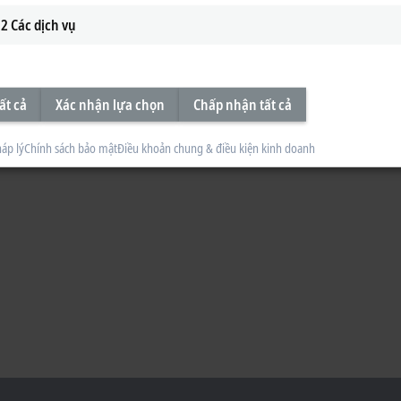
2
Các dịch vụ
ất cả
Xác nhận lựa chọn
Chấp nhận tất cả
áp lý
Chính sách bảo mật
Điều khoản chung & điều kiện kinh doanh