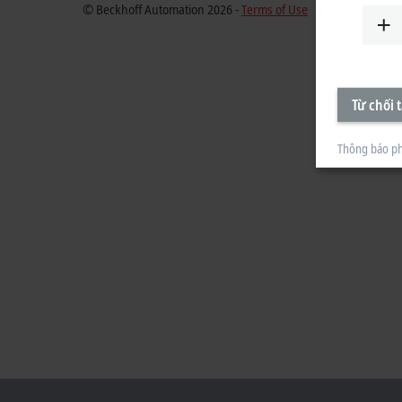
© Beckhoff Automation 2026 -
Terms of Use
Từ chối t
Thông báo ph