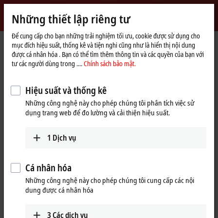
Đăng nhập
Những thiết lập riêng tư
myBeckhoff
Beckhoff
-
Để cung cấp cho bạn những trải nghiệm tối ưu, cookie được sử dụng cho
mục đích hiệu suất, thống kê và tiện nghi cũng như là hiển thị nội dung
New
được cá nhân hóa . Bạn có thể tìm thêm thông tin và các quyền của bạn với
Automation
Trang
Sản phẩm
I/O
EtherCAT Box
EPxxxx | Industrial housing
tư các người dùng trong ....
Chính sách bảo mật.
Technology
chủ
EP7xxx | Compact drive technology
EP7041-0002
Hiệu suất và thống kê
EP7041-0002 | EtherCAT Box, 1-
Những công nghệ này cho phép chúng tôi phân tích việc sử
channel motion interface,
dụng trang web để đo lường và cải thiện hiệu suất.
stepper motor, 48 V DC, 5 A, M12,
with incremental encoder
1
Dịch vụ
Cá nhân hóa
Những công nghệ này cho phép chúng tôi cung cấp các nội
dung được cá nhân hóa
3
Các dịch vụ