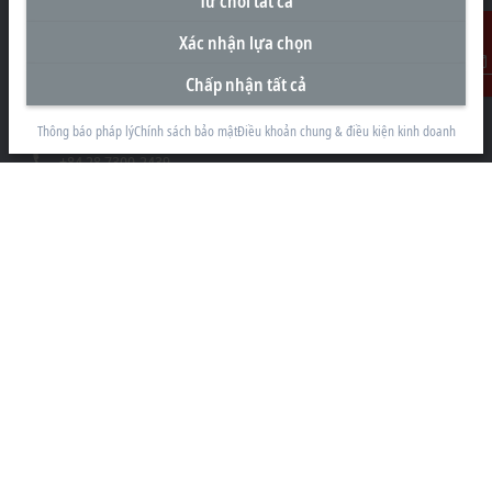
Từ chối tất cả
Văn Phòng Đại Diện tại Việt Nam
Xác nhận lựa chọn
#29.05, Tòa nhà Pearl Plaza, 561A Đường Điện Biên Phủ
Chấp nhận tất cả
Liên Hệ
Phường Thạnh Mỹ Tây
Thành phố Hồ Chí Minh
Thông báo pháp lý
Chính sách bảo mật
Điều khoản chung & điều kiện kinh doanh
+84 28 7300-2439
info@beckhoff.com.vn
Thông tin liên hệ
www.beckhoff.com/vi-vn/
Bản tin
In trang
Công ty
Sản Phẩm và Công nghiệp
Hỗ trợ
Truyền thông mạng xã hội