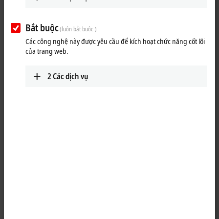
Bắt buộc
(luôn bắt buộc )
Các công nghệ này được yêu cầu để kích hoạt chức năng cốt lõi
của trang web.
2
Các dịch vụ
1
2
The EP7041
EtherCAT
Box is intended for the direct connection of
different stepper motors. The PWM output stages for two motor coils
with compact design are located in the module together with two
inputs for limit switches and cover a wide voltage and current range.
The EP7041 can be adjusted to the motor and the application by