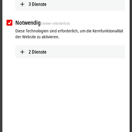
3
Dienste
Notwendig
(immer erforderlich)
Diese Technologien sind erforderlich, um die Kernfunktionalität
der Website zu aktivieren.
2
Dienste
1
1
Das IO-Link-Master-Modul EPP6228-0022 ermöglicht den Anschluss
von bis zu acht IO-Link-Teilnehmern, den sogenannten IO-Link-
Devices. Dies können IO-Link-Box-Module, Aktoren, Sensoren oder