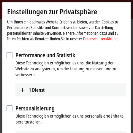
Jetzt anmelden
Einstellungen zur Privatsphäre
myBeckhoff
Beckhoff
-
Um Ihnen ein optimales Website-Erlebnis zu bieten, werden Cookies zu
Performance-, Statistik- und Komfortzwecken sowie zur Darstellung
New
personalisierter Inhalte verwendet. Nähere Informationen dazu und zu
Automation
Startseite
Produkte
I/O
EtherCAT Box
EPPxxxx | Industriegehäuse
Ihren Rechten als Benutzer finden Sie in unserer
Datenschutzerklärung.
Technology
EPP6xxx | Kommunikation
EPP6228-0022
Performance und Statistik
EPP6228-0022 | EtherCAT P-Box,
Diese Technologien ermöglichen es uns, die Nutzung der
8-Kanal-Kommunikations-
Website zu analysieren, um die Leistung zu messen und zu
Interface + 8-Kanal-Digital-
verbessern.
Eingang, IO-Link, Master,
1
Dienst
Class A, M12
Vorzugstyp
Personalisierung
Diese Technologien ermöglichen es uns personalisierte Inhalte
bereitzustellen.