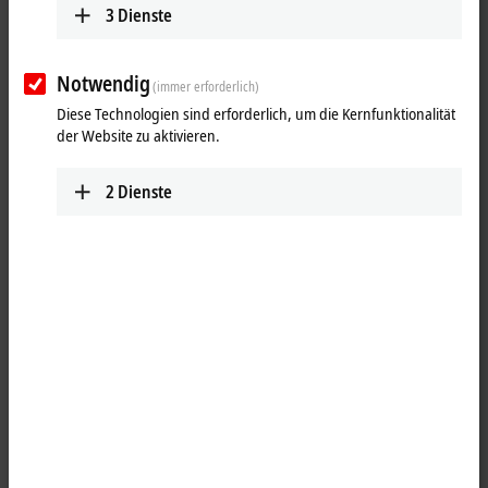
3
Dienste
Notwendig
(immer erforderlich)
Diese Technologien sind erforderlich, um die Kernfunktionalität
der Website zu aktivieren.
2
Dienste
7
1
Die Industrie-PC-Serie C65xx ist für den Einbau in die
Schaltschrankwand oder in die Rückwand eines Steuer- oder
Bediengehäuses konzipiert. Dabei wird der Kühlkörper des Industrie-
PCs in einem passenden Ausschnitt durch die Schaltschrank- oder
Gehäusewand nach außen geführt. So wird die vorhandene
Verlustleistung von Prozessor und Chipsatz direkt an die Umgebung
abgegeben. Integrierte Dichtungen sorgen für einen IP65-Abschluss.
Dadurch wird eine hohe thermische Stabilität bei gleichzeitiger