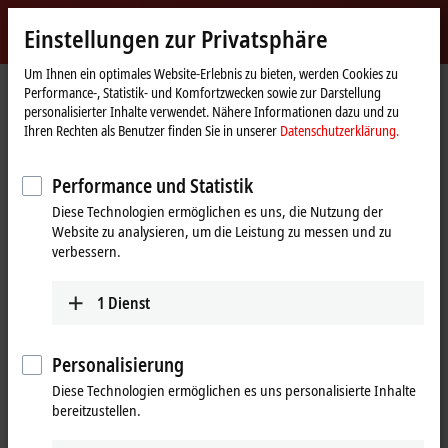
Jetzt anmelden
Einstellungen zur Privatsphäre
myBeckhoff
Beckhoff
-
Um Ihnen ein optimales Website-Erlebnis zu bieten, werden Cookies zu
Performance-, Statistik- und Komfortzwecken sowie zur Darstellung
New
personalisierter Inhalte verwendet. Nähere Informationen dazu und zu
Automation
Startseite
Produkte
IPC
PCs
C65xx | Lüfterlose Einbau-Industrie-PCs
Ihren Rechten als Benutzer finden Sie in unserer
Datenschutzerklärung.
Technology
C6525
C6525-0060
Performance und Statistik
C6525-0060 | Lüfterloser Einbau-
Diese Technologien ermöglichen es uns, die Nutzung der
Industrie-PC
Website zu analysieren, um die Leistung zu messen und zu
verbessern.
1
Dienst
Personalisierung
Diese Technologien ermöglichen es uns personalisierte Inhalte
bereitzustellen.