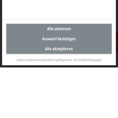
6706 Bürs
+43 5552 68813-0
info@beckhoff.at
Alle ablehnen
Kontaktinformationen
www.beckhoff.com/de-at/
Auswahl bestätigen
Newsletter
Alle akzeptieren
Kontakt
Seite drucken
Impressum
Datenschutzerklärung
Allgemeine Geschäftsbedingungen
Unternehmen
Produkte und Branchen
Support
Soziale Medien
Impressum
Nutzungsbedingungen
Datenschutzerklärung