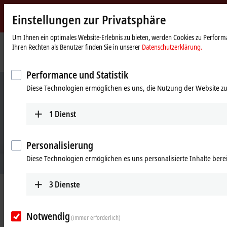
Einstellungen zur Privatsphäre
Beckhoff
-
Um Ihnen ein optimales Website-Erlebnis zu bieten, werden Cookies zu Performa
Ihren Rechten als Benutzer finden Sie in unserer
Datenschutzerklärung.
New
Automation
Startseite
Produkte
IPC
Next-Multitouch-Panels
Technology
Performance und Statistik
Diese Technologien ermöglichen es uns, die Nutzung der Website zu
1
Dienst
Personalisierung
Diese Technologien ermöglichen es uns personalisierte Inhalte berei
3
Dienste
Effizienz in der Bedienung: die Next-
Multitouch-Panel-Generation
Notwendig
(immer erforderlich)