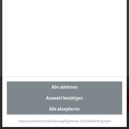
Alle ablehnen
Auswahl bestätigen
Unternehmenszentrale Schweiz
Alle akzeptieren
Kontakt
Beckhoff Automation AG
Rheinweg 7
Impressum
Datenschutzerklärung
Allgemeine Geschäftsbedingungen
8200 Schaffhausen