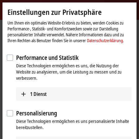
Jetzt anmelden
Einstellungen zur Privatsphäre
myBeckhoff
Beckhoff
-
Um Ihnen ein optimales Website-Erlebnis zu bieten, werden Cookies zu
Performance-, Statistik- und Komfortzwecken sowie zur Darstellung
New
personalisierter Inhalte verwendet. Nähere Informationen dazu und zu
Automation
Startseite
Produkte
Motion
Planetengetriebe
Ihren Rechten als Benutzer finden Sie in unserer
Datenschutzerklärung.
Technology
AG2250 | Economy-Planetengetriebe für Servo- und Schrittmotoren
Performance und Statistik
AG2250 | Economy-
Diese Technologien ermöglichen es uns, die Nutzung der
Planetengetriebe für Economy-
Website zu analysieren, um die Leistung zu messen und zu
Servomotoren und die kompakte
verbessern.
Antriebstechnik
1
Dienst
Tabellarische Produktübersicht
Produktfinder
Personalisierung
Diese Technologien ermöglichen es uns personalisierte Inhalte
Economy-Planetengetriebe für Economy-
bereitzustellen.
Servomotoren und Motoren der kompakte