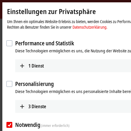
Einstellungen zur Privatsphäre
Beckhoff
-
Um Ihnen ein optimales Website-Erlebnis zu bieten, werden Cookies zu Performa
Startseite
Produkte
Vision
Optiken
Rechten als Benutzer finden Sie in unserer
Datenschutzerklärung.
New
Automation
Robuste Optiken für die industrielle
Technology
Performance und Statistik
Bildverarbeitung
Diese Technologien ermöglichen es uns, die Nutzung der Website zu
Tabellarische Produktübersicht
Produktfinder
1
Dienst
Produkte
Personalisierung
VOS2000 | Objektive mit 11-mm-
Diese Technologien ermöglichen es uns personalisierte Inhalte berei
Bildkreis
Robuste Objektive für bis zu 2,0 µm Pixelgröße
3
Dienste
und Bildkreisdurchmesser von 11 mm mit
stufenweisen Brennweiten von 6 bis 50 mm
Notwendig
Mehr erfahren
(immer erforderlich)