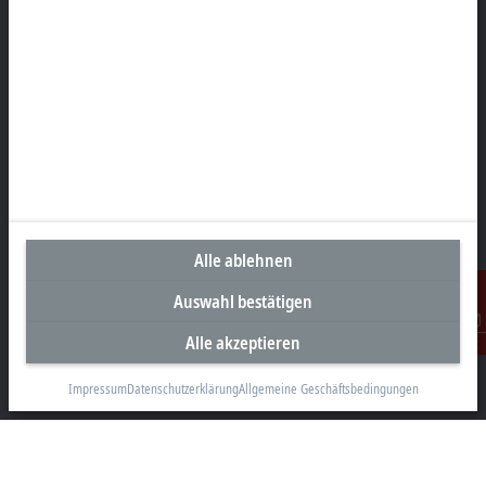
Beckhoff Automation GmbH & Co. KG
Hülshorstweg 20
33415 Verl
+49 5246 963-0
info@beckhoff.com
Kontaktinformationen
www.beckhoff.com/de-de/
Newsletter
Seite drucken
Alle ablehnen
Unternehmen
Auswahl bestätigen
Produkte und Branchen
Alle akzeptieren
Kontakt
Support
Impressum
Datenschutzerklärung
Allgemeine Geschäftsbedingungen
Soziale Medien