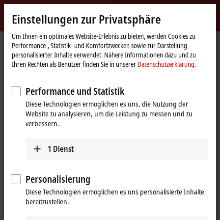
Jetzt anmelden
Einstellungen zur Privatsphäre
myBeckhoff
Beckhoff
-
Um Ihnen ein optimales Website-Erlebnis zu bieten, werden Cookies zu
Performance-, Statistik- und Komfortzwecken sowie zur Darstellung
New
personalisierter Inhalte verwendet. Nähere Informationen dazu und zu
Automation
Startseite
Unternehmen
Presse
Ihren Rechten als Benutzer finden Sie in unserer
Datenschutzerklärung.
Technology
Maximale Effizienz für Maschinenbauer, Schaltschrankbauer und
Endanwender
Performance und Statistik
MX-System: Steckbare Systemlösung für die
Diese Technologien ermöglichen es uns, die Nutzung der
schaltschranklose Automatisierung
Website zu analysieren, um die Leistung zu messen und zu
verbessern.
Maximale Effizienz für
Maschinenbauer,
1
Dienst
Schaltschrankbauer und
Endanwender
Personalisierung
Diese Technologien ermöglichen es uns personalisierte Inhalte
Das MX-System von Beckhoff ist eine flexible, bauraumoptimierte
bereitzustellen.
und intelligente Systemlösung, die den konventionellen