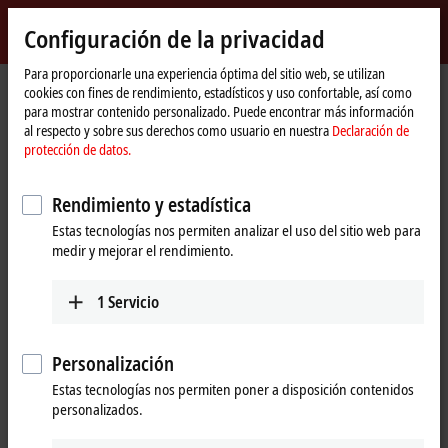
Inicio de sesión
Configuración de la privacidad
myBeckhoff
Beckhoff
-
Para proporcionarle una experiencia óptima del sitio web, se utilizan
cookies con fines de rendimiento, estadísticos y uso confortable, así como
New
para mostrar contenido personalizado. Puede encontrar más información
Automation
Página
Empresa
Presencia global
Canada
Sales office Montreal
al respecto y sobre sus derechos como usuario en nuestra
Declaración de
Technology
de
protección de datos.
inicio
Sales office Montreal, Canada
Rendimiento y estadística
Estas tecnologías nos permiten analizar el uso del sitio web para
Dirección y contacto
medir y mejorar el rendimiento.
Sales office Montreal
Customer Service and Order
Beckhoff Automation Ltd.
Processing
1
Servicio
3055 boul. St-Martin Ouest,
+1 226-765-7700
Suite 630
orders@beckhoff.ca
Laval
QC H7T 0J3
Personalización
Canada
Training
Estas tecnologías nos permiten poner a disposición contenidos
personalizados.
+1 514-922-3282
+1 226-765-7700
www.beckhoff.com/en-ca/
training@beckhoff.ca