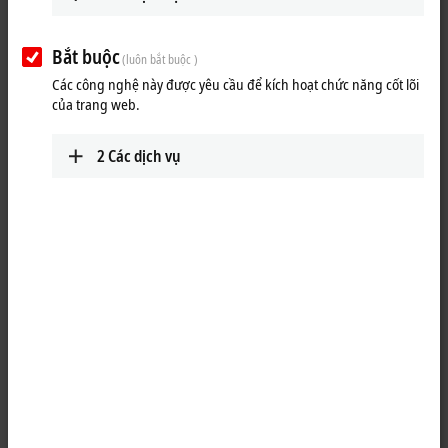
Lộ trình (bản đồ Google)
Bắt buộc
(luôn bắt buộc )
Technical Support
Các công nghệ này được yêu cầu để kích hoạt chức năng cốt lõi
+1 888-894-6228
của trang web.
support@beckhoff.ca
2
Các dịch vụ
Service
+1 888-894-6228
support@beckhoff.ca
Returns
rma@beckhoff.ca