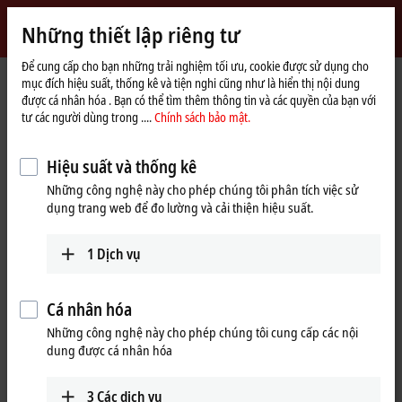
Đăng nhập
Những thiết lập riêng tư
myBeckhoff
Beckhoff
-
Để cung cấp cho bạn những trải nghiệm tối ưu, cookie được sử dụng cho
mục đích hiệu suất, thống kê và tiện nghi cũng như là hiển thị nội dung
New
được cá nhân hóa . Bạn có thể tìm thêm thông tin và các quyền của bạn với
Automation
Trang
Công ty
Hiện diện toàn cầu
Canada
Sales office Montreal
tư các người dùng trong ....
Chính sách bảo mật.
Technology
chủ
Sales office Montreal, Canada
Hiệu suất và thống kê
Những công nghệ này cho phép chúng tôi phân tích việc sử
dụng trang web để đo lường và cải thiện hiệu suất.
Địa chỉ và liên hệ
Sales office Montreal
Customer Service and Order
1
Dịch vụ
Beckhoff Automation Ltd.
Processing
3055 boul. St-Martin Ouest,
+1 226-765-7700
Suite 630
Cá nhân hóa
orders@beckhoff.ca
Laval
QC H7T 0J3
Những công nghệ này cho phép chúng tôi cung cấp các nội
Canada
Training
dung được cá nhân hóa
+1 514-922-3282
+1 226-765-7700
www.beckhoff.com/en-ca/
training@beckhoff.ca
3
Các dịch vụ