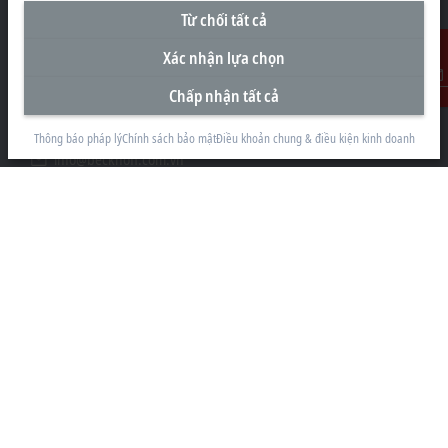
Từ chối tất cả
Văn Phòng Đại Diện tại Việt Nam
Xác nhận lựa chọn
#29.05, Tòa nhà Pearl Plaza, 561A Đường Điện Biên Phủ
Phường Thạnh Mỹ Tây
Chấp nhận tất cả
Liên Hệ
Thành phố Hồ Chí Minh
+84 28 7300-2439
Thông báo pháp lý
Chính sách bảo mật
Điều khoản chung & điều kiện kinh doanh
info@beckhoff.com.vn
Thông tin liên hệ
www.beckhoff.com/vi-vn/
Bản tin
In trang
Công ty
Sản Phẩm và Công nghiệp
Hỗ trợ
Truyền thông mạng xã hội