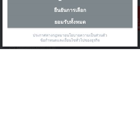
สำนักงานผู้แทนประเทศไทย
ยืนยันการเลือก
The Pretium Bang Na, Unit 91/8
ยอมรับทั้งหมด
Moo.15 Bang Na-Trat Frontage Road
การติดต่อ
Bang Kaeo, Bang Phli District, Samut Prakan 10540
ประกาศทางกฎหมาย
นโยบายความเป็นส่วนตัว
+66 85 525 1555
ข้อกำหนดและเงื่อนไขทั่วไปของธุรกิจ
sales@beckhoff.co.th
ข้อมูลติดต่อ
www.beckhoff.com/th-th/
จดหมายข่าว
ปริ้นหน้ากระดาษ
บริษัท
อุปกรณ์ และเทคโนโลยี
การช่วยเหลือ
สังคมออนไลน์