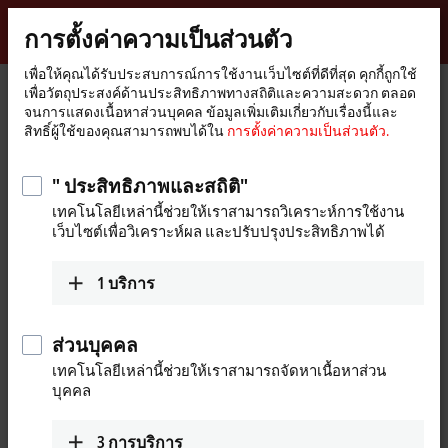
ลงชื่อเข้าใช้
การตั้งค่าความเป็นส่วนตัว
myBeckhoff
Beckhoff
-
เพื่อให้คุณได้รับประสบการณ์การใช้งานเว็บไซต์ที่ดีที่สุด คุกกี้ถูกใช้
เพื่อวัตถุประสงค์ด้านประสิทธิภาพทางสถิติและความสะดวก ตลอด
New
จนการแสดงเนื้อหาส่วนบุคคล ข้อมูลเพิ่มเติมเกี่ยวกับเรื่องนี้และ
Automation
หน้า
บริษัท
บทบาทระดับโลก
Canada
Sales office Montreal
สิทธิ์ผู้ใช้ของคุณสามารถพบได้ใน
การตั้งค่าความเป็นส่วนตัว.
Technology
หลัก
Sales office Montreal, Canada
" ประสิทธิภาพและสถิติ"
เทคโนโลยีเหล่านี้ช่วยให้เราสามารถวิเคราะห์การใช้งาน
เว็บไซต์เพื่อวิเคราะห์ผล และปรับปรุงประสิทธิภาพได้
ที่อยู่ และ การติดต่อ
Sales office Montreal
Customer Service and Order
1
บริการ
Beckhoff Automation Ltd.
Processing
3055 boul. St-Martin Ouest,
+1 226-765-7700
Suite 630
ส่วนบุคคล
orders@beckhoff.ca
Laval
QC H7T 0J3
เทคโนโลยีเหล่านี้ช่วยให้เราสามารถจัดหาเนื้อหาส่วน
Canada
Training
บุคคล
+1 514-922-3282
+1 226-765-7700
www.beckhoff.com/en-ca/
training@beckhoff.ca
3
การบริการ