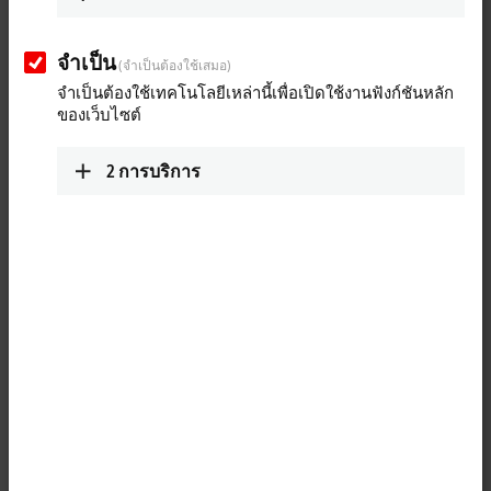
เส้นทางโดยสังเขป (โดย
แผนที่ Google)
จำเป็น
(จำเป็นต้องใช้เสมอ)
Technical Support
จำเป็นต้องใช้เทคโนโลยีเหล่านี้เพื่อเปิดใช้งานฟังก์ชันหลัก
ของเว็บไซต์
+1 888-894-6228
support@beckhoff.ca
2
การบริการ
Service
+1 888-894-6228
support@beckhoff.ca
Returns
rma@beckhoff.ca