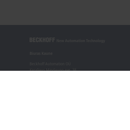
Biuras Kaune
Beckhoff Automation OÜ
Karaliaus Mindaugo ave. 38
44307 Kaune
+370 605 42400
info@beckhoff.lt
Kontaktinė informacija
www.beckhoff.com/lt-lt/
Naujienlaiškis
Spausdinti puslapį