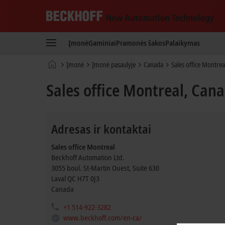
Beckhoff
-
Įmonė
Gaminiai
Pramonės šakos
Palaikymas
New
Automation
Pradinis
Įmonė
Įmonė pasaulyje
Canada
Sales office Montrea
Technology
puslapis
Sales office Montreal, Can
Adresas ir kontaktai
Sales office Montreal
Beckhoff Automation Ltd.
3055 boul. St-Martin Ouest, Suite 630
Laval
QC H7T 0J3
Canada
+1 514-922-3282
www.beckhoff.com/en-ca/