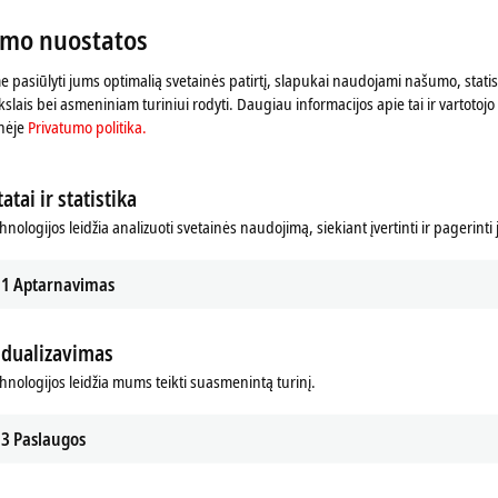
umo nuostatos
Returns
rma
 pasiūlyti jums optimalią svetainės patirtį, slapukai naudojami našumo, statist
slais bei asmeniniam turiniui rodyti. Daugiau informacijos apie tai ir vartotojo 
nėje
Privatumo politika.
atai ir statistika
hnologijos leidžia analizuoti svetainės naudojimą, siekiant įvertinti ir pagerinti
1
Aptarnavimas
idualizavimas
r koreguojame privatumo nuostatas; šio proceso metu įke
chnologijos leidžia mums teikti suasmenintą turinį.
Peržiūrėkite čia mūsų
Privatumo politika.
3
Paslaugos
Sutikti