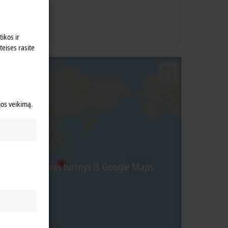
@beckhoff.ca
ikos ir
teises rasite
 jos veikimą.
liamas išorinis turinys iš Google Maps.