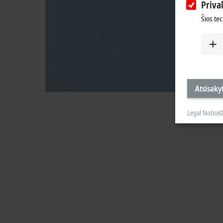
Priva
Šios te
Atsisakyt
Legal Notice
D