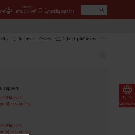
Prisijungti
uva
myBeckhoff
Žymeklių sąrašas
ieška
Information System
Atsisiųsti paieškos rezultatus
al Support
888-894-6228
port@beckhoff.ca
Susisiekit
888-894-6228
port@beckhoff.ca