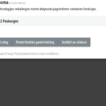
loma
(visada būtina)
chnologijos reikalingos norint aktyvuoti pagrindines svetainės funkcijas.
2
Paslaugos
i visų
Patvirtinkite pasirinkimą
Sutikti su viskuo
ata Privacy Policy
General terms and conditions