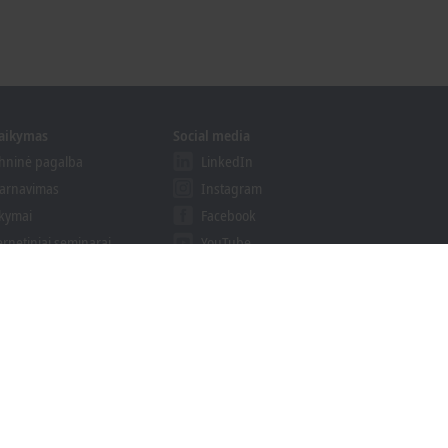
laikymas
Social media
hninė pagalba
LinkedIn
arnavimas
Instagram
kymai
Facebook
ernetiniai seminarai
YouTube
endimų Teikėjų Programa
khoff Information System
isiųsti paieškos rezultatus