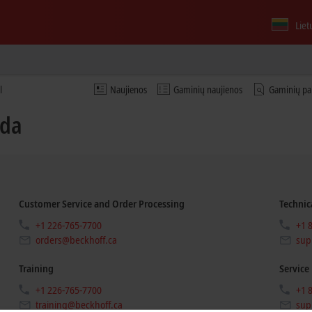
Liet
l
Naujienos
Gaminių naujienos
Gaminių pa
ada
Customer Service and Order Processing
Technic
+1 226-765-7700
+1 
orders@beckhoff.ca
sup
Training
Service
+1 226-765-7700
+1 
training@beckhoff.ca
sup