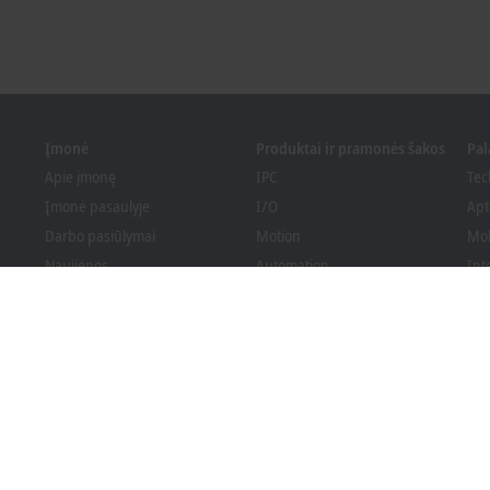
Įmonė
Produktai ir pramonės šakos
Pa
Apie įmonę
IPC
Tec
Įmonė pasaulyje
I/O
Apt
Darbo pasiūlymai
Motion
Mo
Naujienos
Automation
Int
PC Control žurnalas
MX-System
Spr
Renginiai ir datos
Vision
Bec
Informavimo sistema
Branchen
Ats
Pakuotės atitiktis