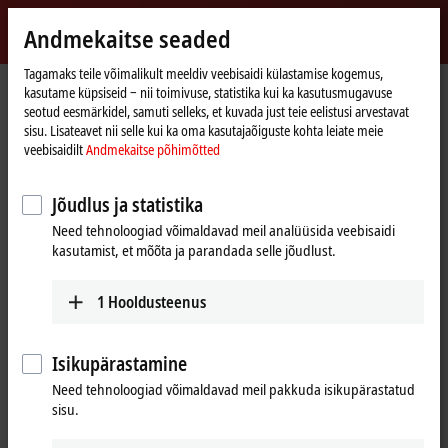
Logi sisse
Andmekaitse seaded
myBeckhoff
Beckhoff
-
Tagamaks teile võimalikult meeldiv veebisaidi külastamise kogemus,
kasutame küpsiseid ‒ nii toimivuse, statistika kui ka kasutusmugavuse
New
seotud eesmärkidel, samuti selleks, et kuvada just teie eelistusi arvestavat
Automation
Avaleht
Ettevõte
Üleilmne esindatus
Canada
Sales office Montreal
sisu. Lisateavet nii selle kui ka oma kasutajaõiguste kohta leiate meie
Technology
veebisaidilt
Andmekaitse põhimõtted
Sales office Montreal, Canada
Jõudlus ja statistika
Need tehnoloogiad võimaldavad meil analüüsida veebisaidi
Kontaktandmed
kasutamist, et mõõta ja parandada selle jõudlust.
Sales office Montreal
Customer Service and Order
Beckhoff Automation Ltd.
Processing
1
Hooldusteenus
3055 boul. St-Martin Ouest,
+1 226-765-7700
Suite 630
orders@beckhoff.ca
Laval
QC H7T 0J3
Isikupärastamine
Canada
Training
Need tehnoloogiad võimaldavad meil pakkuda isikupärastatud
sisu.
+1 514-922-3282
+1 226-765-7700
www.beckhoff.com/en-ca/
training@beckhoff.ca