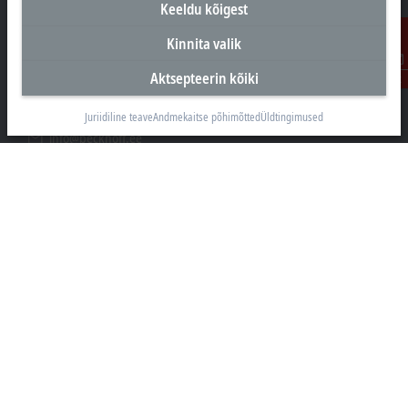
Keeldu kõigest
Peakontor Eesti
Kinnita valik
Beckhoff Automation OÜ
Valukoja 8, Öpiku 2
Aktsepteerin kõiki
Kontakt
11415 Tallinn
+372 588 03238
Juriidiline teave
Andmekaitse põhimõtted
Üldtingimused
info@beckhoff.ee
Kontaktandmed
www.beckhoff.com/et-ee/
Uudiskiri
Prindi leht
Ettevõte
Tooted ja Valdkonnad
Tugi
Sotsiaalmeedia