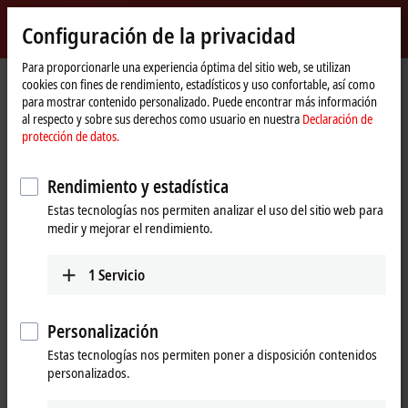
Inicio de sesión
Configuración de la privacidad
myBeckhoff
Beckhoff
-
Para proporcionarle una experiencia óptima del sitio web, se utilizan
cookies con fines de rendimiento, estadísticos y uso confortable, así como
New
para mostrar contenido personalizado. Puede encontrar más información
Automation
Página
Empresa
Presencia global
Canada
Sales office Montreal
al respecto y sobre sus derechos como usuario en nuestra
Declaración de
Technology
de
protección de datos.
inicio
Sales office Montreal, Canada
Rendimiento y estadística
Estas tecnologías nos permiten analizar el uso del sitio web para
Dirección y contacto
medir y mejorar el rendimiento.
Sales office Montreal
Customer Service and Order
Beckhoff Automation Ltd.
Processing
1
Servicio
3055 boul. St-Martin Ouest,
+1 226-765-7700
Suite 630
orders@beckhoff.ca
Laval
QC H7T 0J3
Personalización
Canada
Training
Estas tecnologías nos permiten poner a disposición contenidos
personalizados.
+1 514-922-3282
+1 226-765-7700
www.beckhoff.com/en-ca/
training@beckhoff.ca