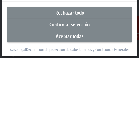
Rechazar todo
Oficina central México
Beckhoff Automation, S.A. de C.V.
Confirmar selección
Boulevard Manuel Ávila Camacho 2610, Torre B, Piso 9, Colonia
Aceptar todas
Valle de los Pinos, Tlalnepantla de Baz
Contacto
Estado de México CP 54040
Aviso legal
Declaración de protección de datos
Términos y Condiciones Generales
+52 55 75998058
mexico@beckhoff.com
Información del contacto
www.beckhoff.com/es-mx/
Newsletter
Imprimir página
Empresa
Productos y sectores
Soporte