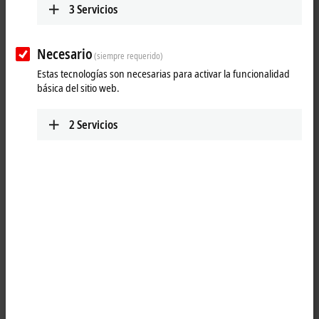
3
Servicios
Necesario
(siempre requerido)
Estas tecnologías son necesarias para activar la funcionalidad
básica del sitio web.
2
Servicios
1
The IP1001-Bxxx digital input acquires the binary control signals from
the process level and transmits them to the higher-level automation
unit. The state of the signals is indicated by light emitting diodes. The
signals are connected via M8 screw type connectors.
The sensors are supplied from the box supply voltage U
. The auxiliary
S
voltage U
is not used in the input module, but may be connected in
P