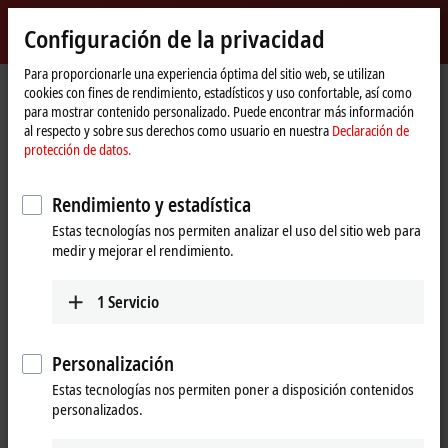
Inicio de sesión
Configuración de la privacidad
myBeckhoff
Beckhoff
-
Para proporcionarle una experiencia óptima del sitio web, se utilizan
cookies con fines de rendimiento, estadísticos y uso confortable, así como
New
para mostrar contenido personalizado. Puede encontrar más información
Automation
Página
Productos
I/O
Fieldbus Box and IO-Link box
Compact Box
al respecto y sobre sus derechos como usuario en nuestra
Declaración de
Technology
de
IP1xxx-Bxxx | Digital input
IP1001-Bxxx
protección de datos.
inicio
IP1001-Bxxx | Fieldbus Box, 8-
Rendimiento y estadística
channel digital input, 24 V DC,
Estas tecnologías nos permiten analizar el uso del sitio web para
3 ms, M8
medir y mejorar el rendimiento.
1
Servicio
Personalización
Estas tecnologías nos permiten poner a disposición contenidos
personalizados.