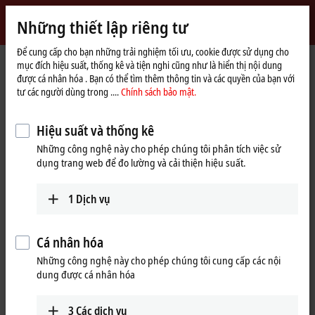
Đăng nhập
Những thiết lập riêng tư
myBeckhoff
Beckhoff
-
Để cung cấp cho bạn những trải nghiệm tối ưu, cookie được sử dụng cho
mục đích hiệu suất, thống kê và tiện nghi cũng như là hiển thị nội dung
New
được cá nhân hóa . Bạn có thể tìm thêm thông tin và các quyền của bạn với
Automation
Trang
Sản phẩm
I/O
Fieldbus Box and IO-Link box
Compact Box
tư các người dùng trong ....
Chính sách bảo mật.
Technology
chủ
IP1xxx-Bxxx | Digital input
IP1001-Bxxx
Hiệu suất và thống kê
IP1001-Bxxx | Fieldbus Box, 8-
Những công nghệ này cho phép chúng tôi phân tích việc sử
channel digital input, 24 V DC,
dụng trang web để đo lường và cải thiện hiệu suất.
3 ms, M8
1
Dịch vụ
Cá nhân hóa
Những công nghệ này cho phép chúng tôi cung cấp các nội
dung được cá nhân hóa
3
Các dịch vụ