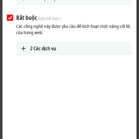
Bắt buộc
(luôn bắt buộc )
Các công nghệ này được yêu cầu để kích hoạt chức năng cốt lõi
của trang web.
2
Các dịch vụ
1
The IP1001-Bxxx digital input acquires the binary control signals from
the process level and transmits them to the higher-level automation
unit. The state of the signals is indicated by light emitting diodes. The
signals are connected via M8 screw type connectors.
The sensors are supplied from the box supply voltage U
. The auxiliary
S
voltage U
is not used in the input module, but may be connected in
P