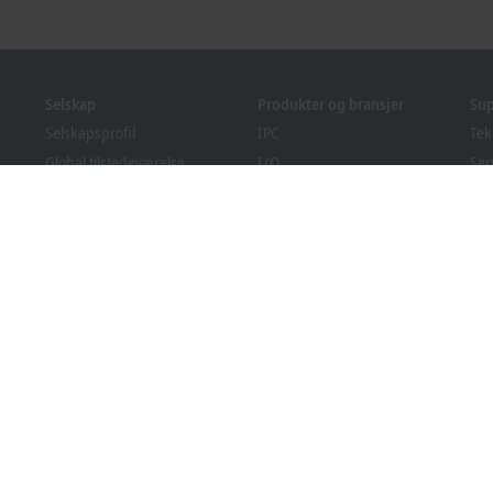
Selskap
Produkter og bransjer
Su
Selskapsprofil
IPC
Tek
Global tilstedeværelse
I/O
Ser
Jobbmuligheter
Motion
Op
Nyheter
Automation
We
PC Control magasin
MX-System
Sol
Arrangementer og datoer
Vision
Bec
Varslingssystem
Bransjer
Ned
Emballasjesamsvar