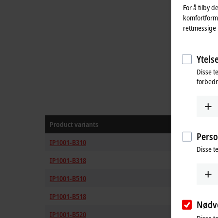
For å tilby d
komfortformå
rettmessige 
Ytelse
Disse t
forbedr
Product variants
Communi
Perso
IP1001-B310
PROFIBU
Disse t
IP1001-B318
PROFIBU
IP1001-B510
CANopen
IP1001-B518
CANopen
Nødv
IP1001-B520
DeviceNe
Disse t