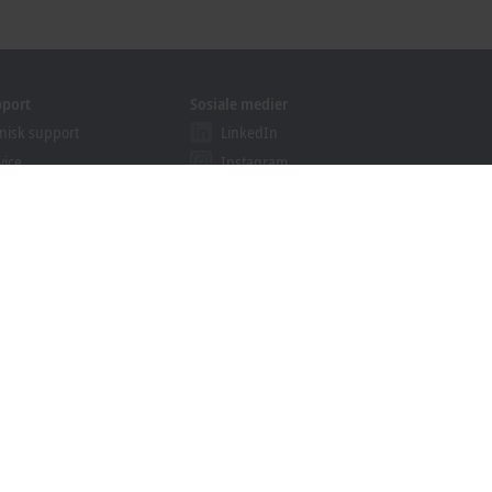
pport
Sosiale medier
nisk support
LinkedIn
vice
Instagram
plæring
Facebook
binarer
YouTube
ution Provider Programmet
khoff Information System
lastinger