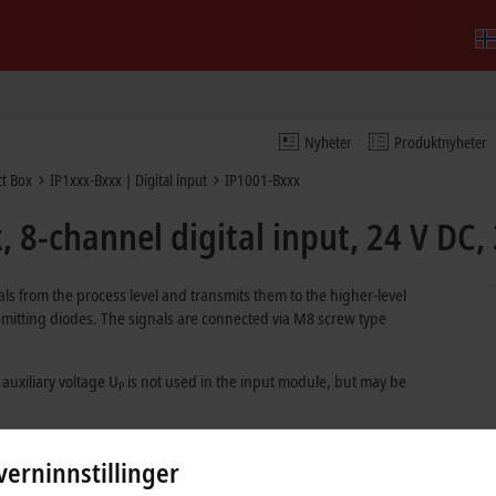
Nyheter
Produktnyheter
t Box
IP1xxx-Bxxx | Digital input
IP1001-Bxxx
 8-channel digital input, 24 V DC,
als from the process level and transmits them to the higher-level
t emitting diodes. The signals are connected via M8 screw type
 auxiliary voltage U
is not used in the input module, but may be
P
erninnstillinger