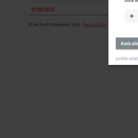
IP1001-B528
DeviceNe
© Beckhoff Automation 2026 -
Terms of Use
Avvis all
Juridisk notat