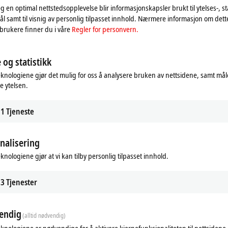
eg en optimal nettstedsopplevelse blir informasjonskapsler brukt til ytelses-, st
l samt til visnig av personlig tilpasset innhold. Nærmere informasjon om det
brukere finner du i våre
Regler for personvern.
 og statistikk
eknologiene gjør det mulig for oss å analysere bruken av nettsidene, samt mål
e ytelsen.
1
Tjeneste
cation
Bus interface
nalisering
S
1 x M12 socket, 5-pin, B-coded
eknologiene gjør at vi kan tilby personlig tilpasset innhold.
S
1 x M12 socket, 5-pin, 1 x M12 plug, 5-pin (tee-connector
3
Tjenester
1 x M12 plug, 5-pin
1 x M12 plug, 5-pin, 1 x M12 socket, 5-pin (tee-connector
endig
(alltid nødvendig)
®
t
1 x M12 plug, 5-pin
eknologiene er nødvendige for å aktivere kjernefunksjonaliteten til nettsidene.