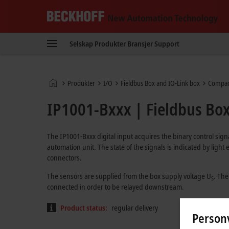
Beckhoff
-
Selskap
Produkter
Bransjer
Support
New
Automation
Technology
Hjemmeside
Produkter
I/O
Fieldbus Box and IO-Link box
Compac
IP1001-Bxxx | Fieldbus Box,
The IP1001-Bxxx digital input acquires the binary control sign
automation unit. The state of the signals is indicated by ligh
connectors.
The sensors are supplied from the box supply voltage U
. The
S
connected in order to be relayed downstream.
Product status:
regular delivery
Personv