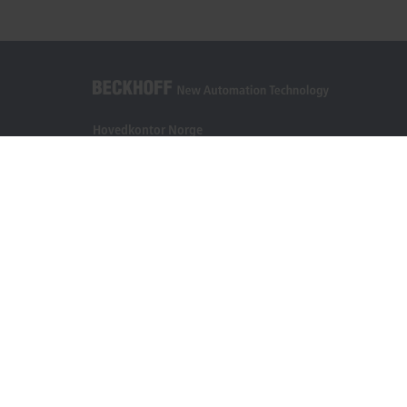
Hovedkontor Norge
Beckhoff Automation AS
Raveien 205
3184 Borre
+47 33 50 46 90
info@beckhoff.no
Kontaktinformasjon
www.beckhoff.com/nn-no/
Nyhetsbrev
Skriv ut side