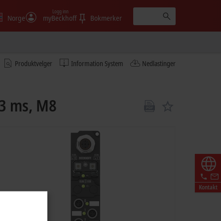
Logg inn
Norge
myBeckhoff
Bokmerker
Produktvelger
Information System
Nedlastinger
 3 ms, M8
Kontakt