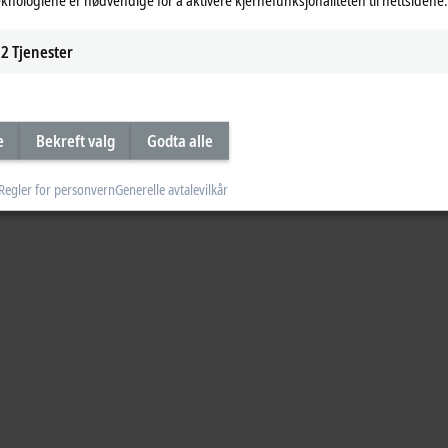
®
t
1 x M12 plug, 5-pin, 1 x M12 socket, 5-pin (tee-connector
2
Tjenester
e
Bekreft valg
Godta alle
Regler for personvern
Generelle avtalevilkår