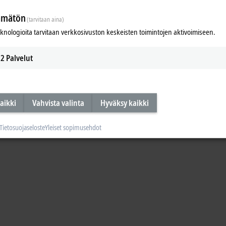
ämätön
(tarvitaan aina)
eknologioita tarvitaan verkkosivuston keskeisten toimintojen aktivoimiseen.
2
Palvelut
aikki
Vahvista valinta
Hyväksy kaikki
Tietosuojaseloste
Yleiset sopimusehdot