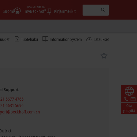
Kirjaudu sisään
Suomi
myBeckhoff
Kirjanmerkit
tuudet
Tuotehaku
Information System
Lataukset
al Support
 21 5677 4765
 21 6631 5696
Ota
yhteyttä
port@beckhoff.com.cn
istrict