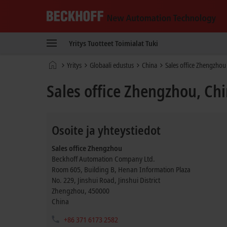
Beckhoff
-
Yritys
Tuotteet
Toimialat
Tuki
New
Automation
Kotisivu
Yritys
Globaali edustus
China
Sales office Zhengzhou
Technology
Sales office Zhengzhou, Ch
Osoite ja yhteystiedot
Sales office Zhengzhou
Beckhoff Automation Company Ltd.
Room 605, Building B, Henan Information Plaza
No. 229, Jinshui Road, Jinshui District
Zhengzhou
,
450000
China
+86 371 6173 2582