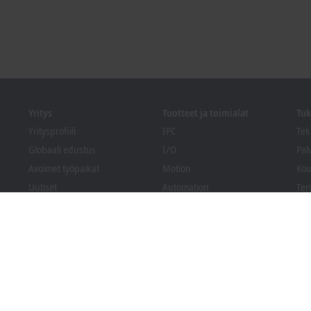
Yritys
Tuotteet ja toimialat
Tuk
Yritysprofiili
IPC
Tek
Globaali edustus
I/O
Pal
Avoimet työpaikat
Motion
Kou
Uutiset
Automation
Ter
PC Control lehti
MX-System
Bec
Tapahtumat ja päivämäärät
Vision
Lat
Whistleblowing-
Toimialat
ilmoituskanava
Pakkausten
vaatimustenmukaisuus