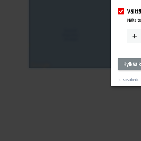
Vältt
Näitä t
Hylkää k
Julkaisutiedot