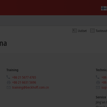
Uutiset
Tuoteuu
ina
Training
Technic
+86 21 5677 4765
+86
+86 21 6631 5696
+86
training@beckhoff.com.cn
sup
Service
Jing’an D