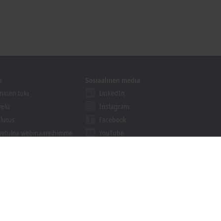
i
Sosiaalinen media
ninen tuki
LinkedIn
velu
Instagram
lutus
Facebook
vetuloa webinaareihimme
YouTube
khoff Information System
aukset