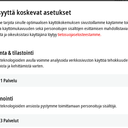
Floor 2
Shangh
syyttä koskevat asetukset
China
+86
 tarjota sinulle optimaalisen käyttökokemuksen sivustoillamme käytämme to
ser
 ja käyttömukavuuden sekä personoitujen sisältöjen esittämisen mahdollistavia 
iitä ja oikeuksistasi käyttäjänä löytyy
tietosuojaselosteestamme.
nta & tilastointi
teknologioiden avulla voimme analysoida verkkosivuston käyttöä tehokkuud
ista ja kehittämistä varten.
1
Palvelu
nointi
an ja mukautamme yksityisyyden asetukset, Google Mapsin
teknologioiden ansiosta pystymme toimittamaan personoituja sisältöjä.
Ole hyvä ja lue
tietosuojaselosteestamme.
3
Palvelut
Hyväksy