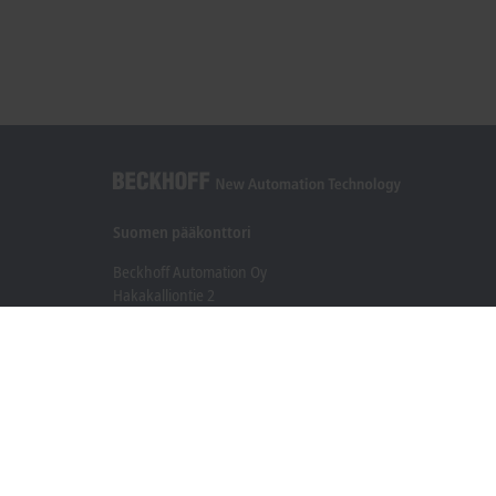
Suomen pääkonttori
Beckhoff Automation Oy
Hakakalliontie 2
05460 Hyvinkää
+358 20 7423 800
info@beckhoff.fi
Yhteystiedot
www.beckhoff.com/fi-fi/
Uutiskirje