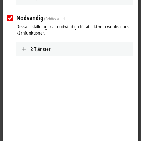
www.beckhoff.com.cn/zh-cn/
Nödvändig
(Behövs alltid)
Training
Technical Support
Dessa inställningar är nödvändiga för att aktivera webbsidans
+86 21 5677 4765
+86 21 5677 4765
kärnfunktioner.
+86 21 6631 5696
+86 21 6631 5696
training@beckhoff.com.cn
support@beckhoff.com.cn
2
Tjänster
Service
Jing’an District
Floor 2, Lane 171, Jiangchang
San Road
Shanghai
,
200436
China
+86 21 6250 7207-862
service@beckhoff.com.cn