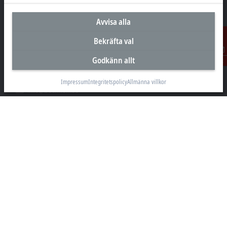
Avvisa alla
Huvudkontor Sverige
Beckhoff Automation AB
Bekräfta val
Östra Hindbyvägen 70
Godkänn allt
213 74 Malmö
Kontakt
+46 40-680 81 60
Impressum
Integritetspolicy
Allmänna villkor
info@beckhoff.se
Kontakt
www.beckhoff.com/sv-se/
Nyhetsbrev
Skriv ut sida
Företaget
Produkter och branscher
Support
Sociala medier