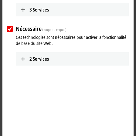
www.beckhoff.com/nn-no/
3
Services
Planifier l’itinéraire (Google maps)
Nécessaire
(toujours requis)
Ces technologies sont nécessaires pour activer la fonctionnalité
de base du site Web.
2
Services
Si vous cliquez sur « Accepter », nous affichons la carte et ajustons
les paramètres de confidentialité; le contenu externe de Google
Maps est chargé pendant ce processus. Veuillez vous référer ici à
notre
politique de confidentialité des données.
Accepter